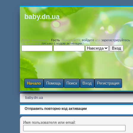
baby.dn.ua
Добро пожаловать,
Гость
. Пожалуйста,
войдите
или
зарегистрируйтесь
.
Не получили
письмо с кодом активации
?
Начало
Помощь
Поиск
Вход
Регистрация
baby.dn.ua
Отправить повторно код активации
Имя пользователя или email: