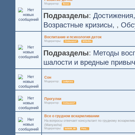
Модератор:
Bysya
Подразделы
:
Достижения
Возрастные кризисы
,
Обс
Воспитание и психология деток
Модераторы:
,
Солнышко*
MOle4ka
Подразделы
:
Методы восп
шалости и вредные привы
Сон
Модератор:
Lediprava
Прогулки
Модератор:
Солнышко*
Все о грудном вскармливании
На вопросы отвечает консультант по грудному вскармли
(Manyasha)
Модераторы:
,
belik88_88
Рита...