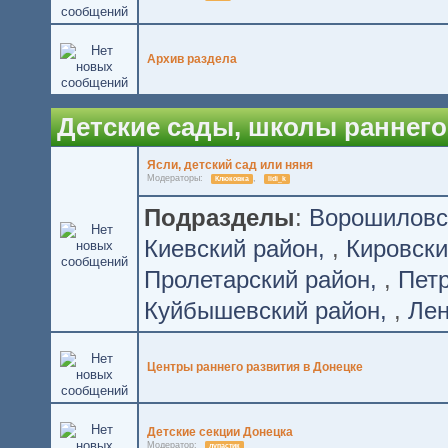
Архив раздела
Детские сады, школы раннего
Ясли, детский сад или няня
Модераторы:
,
Клюковка
lidi_k
Подразделы
:
Ворошиловс
Киевский район
,
Кировски
Пролетарский район
,
Петр
Куйбышевский район
,
Лен
Центры раннего развития в Донецке
Детские секции Донецка
Модератор:
лупастик