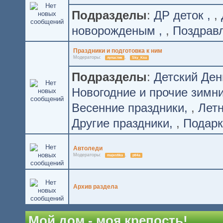
Подразделы
:
ДР деток
,
новорожденым
,
Поздрав
Праздники и подготовка к ним
Модераторы:
,
лупастик
Sky_Ksu
Подразделы
:
Детский Де
Новогодние и прочие зимн
Весенние праздники
,
Лет
Другие праздники
,
Подарк
Автоледи
Модераторы:
,
majestika
pti4a
Архив раздела
Мой дом - моя крепость!