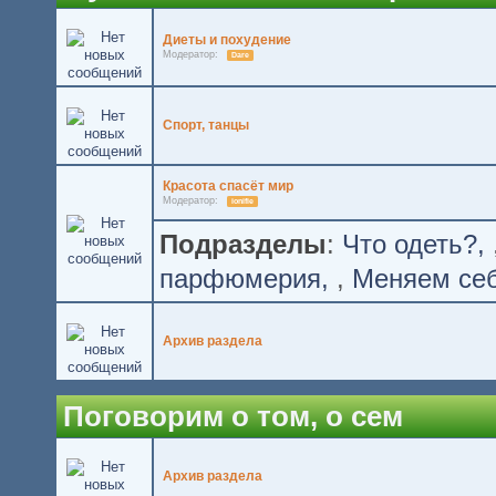
Диеты и похудение
Модератор:
Dare
Спорт, танцы
Красота спасёт мир
Модератор:
ionifie
Подразделы
:
Что одеть?
парфюмерия
,
Меняем се
Архив раздела
Поговорим о том, о сем
Архив раздела