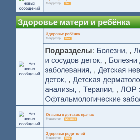
Модератор:
Яна
Здоровье матери и ребёнка
Здоровье ребёнка
Модератор:
Dare
Подразделы
:
Болезни
,
Л
и сосудов деток
,
Болезни 
заболевания
,
Детская не
деток
,
Детская дерматоло
анализы
,
Терапии
,
ЛОР 
Офтальмологические забо
Отзывы о детских врачах
Модератор:
Клюковка
Здоровье родителей
Модератор:
Dare