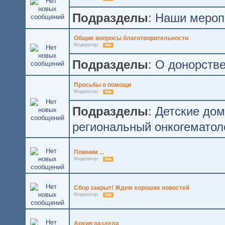
Подразделы
:
Наши мероп
Общие вопросы благотворительности
Модератор:
Яна
Подразделы
:
О донорстве
Просьбы о помощи
Модератор:
Яна
Подразделы
:
Детские до
региональный онкогематол
Помним ...
Модератор:
Яна
Сбор закрыт! Ждем хороших новостей
Модератор:
Яна
Архив раздела