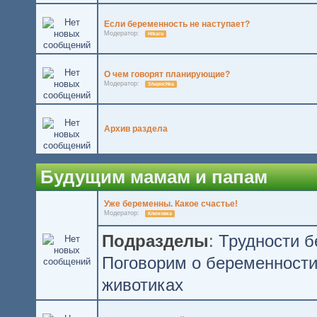
Если беременность не наступает?
Модератор:
Hikaru
О чем говорят планирующие?
Модератор:
Shapochka
Архив раздела
Будущим мамам и папам
Уже беременны. Какое счастье!
Модератор:
Клюковка
Подразделы
:
Трудности 
Поговорим о беременност
животиках