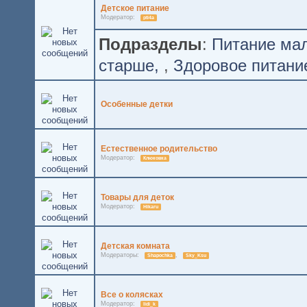
Детское питание
Модератор:
pti4a
Подразделы
:
Питание ма
старше
,
Здоровое питани
Особенные детки
Естественное родительство
Модератор:
Клюковка
Товары для деток
Модератор:
Hikaru
Детская комната
Модераторы:
,
Shapochka
Sky_Ksu
Все о колясках
Модератор:
lidi_k