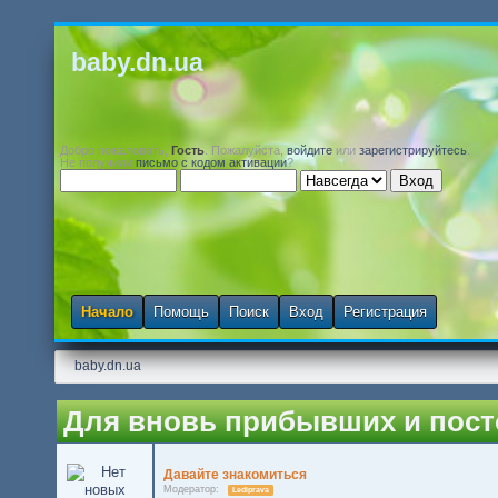
baby.dn.ua
Добро пожаловать,
Гость
. Пожалуйста,
войдите
или
зарегистрируйтесь
.
Не получили
письмо с кодом активации
?
Начало
Помощь
Поиск
Вход
Регистрация
baby.dn.ua
Для вновь прибывших и пос
Давайте знакомиться
Модератор:
Lediprava