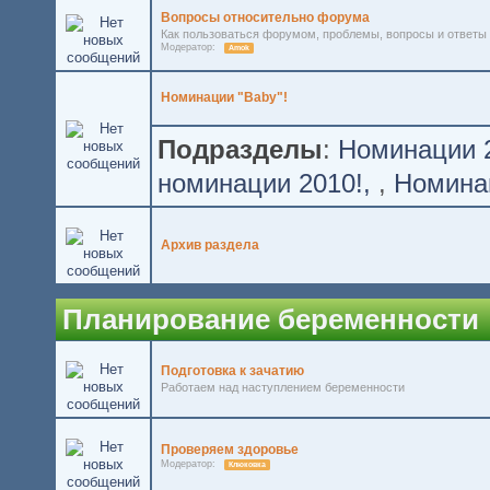
Вопросы относительно форума
Как пользоваться форумом, проблемы, вопросы и ответы
Модератор:
Amok
Номинации "Baby"!
Подразделы
:
Номинации 2
номинации 2010!
,
Номинац
Архив раздела
Планирование беременности
Подготовка к зачатию
Работаем над наступлением беременности
Проверяем здоровье
Модератор:
Клюковка