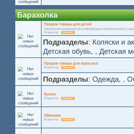
Барахолка
Продам товары для детей
Запрещено размещение информации коммерческого хара
Модератор:
Shapochka
Подразделы
:
Коляски и а
Детская обувь
,
Детская м
Продам товары для взрослых
Модератор:
Shapochka
Подразделы
:
Одежда
,
О
Куплю
Модератор:
Shapochka
Обменяю
Модератор:
Shapochka