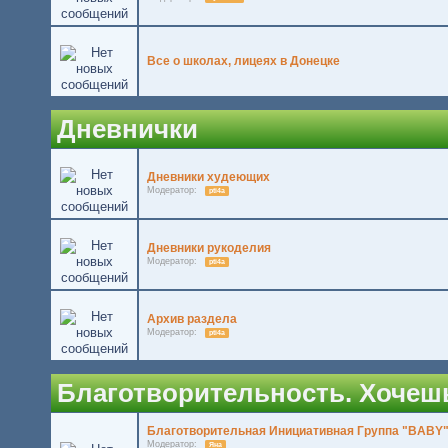
Все о школах, лицеях в Донецке
Дневнички
Дневники худеющих
Модератор:
pti4a
Дневники рукоделия
Модератор:
pti4a
Архив раздела
Модератор:
pti4a
Благотворительность. Хочешь 
Благотворительная Инициативная Группа "BABY
Модератор:
Яна