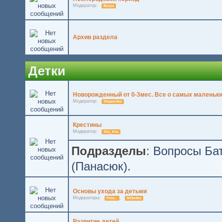
Модератор:
Bysya
Архив раздела
Детки
Новорожденный от 0-3мес. Все о самых маленьки
Модератор:
Shapochka
Крестины
Модератор:
Sky_Ksu
Подразделы
:
Вопросы Бат
(Панасюк).
Основы ухода за детьми
Модераторы:
,
Рита...
MOle4ka
Развитие детей