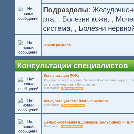
Подразделы
:
Желудочно-
рта
,
Болезни кожи
,
Моче
система
,
Болезни нервно
Архив раздела
Консультации специалистов
Консультации ЛОРа
Консультирует Шмарова Светлана Викторовна, хирург ото
категории мед. цента Криолорика
Модератор:
Светлана Шмарова
Консультации семейного психолога
Модератор:
Пономарева Наталья
Дельфинотерапия в Донецком дельфинарии НЕМ
Модератор:
Алена Литвиненко