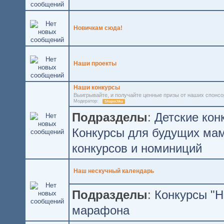
Новичкам сюда!
Наши проекты
Наши конкурсы
Выигрывайте, и получайте ценные призы от наших спонсо
Модератор:
Shapochka
Подразделы
:
Детские кон
Конкурсы для будущих ма
конкурсов и номиниций
Наш нескучный календарь
Подразделы
:
Конкурсы "Н
марафона