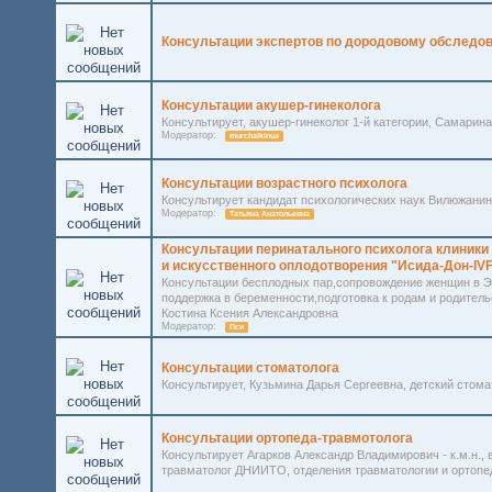
Консультации экспертов по дородовому обследо
Консультации акушер-гинеколога
Консультирует, акушер-гинеколог 1-й категории, Самари
Модератор:
murchalkinua
Консультации возрастного психолога
Консультирует кандидат психологических наук Вилюжани
Модератор:
Татьяна Анатольевна
Консультации перинатального психолога клиники
и искусственного оплодотворения "Исида-Дон-IV
Консультации бесплодных пар,сопровождение женщин в Э
поддержка в беременности,подготовка к родам и родительс
Костина Ксения Александровна
Модератор:
Пси
Консультации стоматолога
Консультирует, Кузьмина Дарья Сергеевна, детский стом
Консультации ортопеда-травмотолога
Консультирует Агарков Александр Владимирович - к.м.н., 
травматолог ДНИИТО, отделения травматологии и ортопед