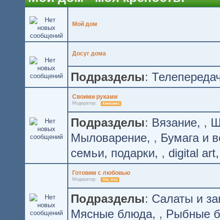
Мой дом
Досуг дома
Подразделы
:
Телепереда
Своими руками
Модератор:
Клюковка
Подразделы
:
Вязание
,
Ш
Мыловарение
,
Бумага и в
семьи, подарки
,
digital art
Готовим с любовью
Модератор:
Sky_Ksu
Подразделы
:
Салаты и за
Мясные блюда
,
Рыбные 