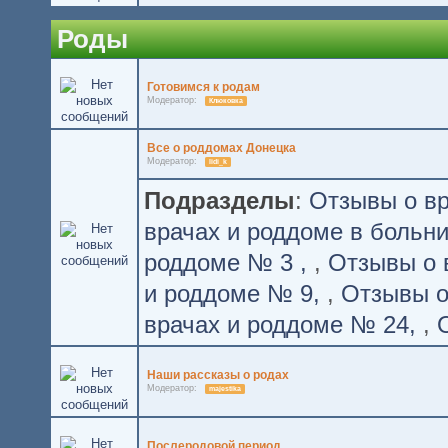
Роды
Готовимся к родам
Модератор:
Клюковка
Все о роддомах Донецка
Модератор:
lidi_k
Подразделы
:
Отзывы о вр
врачах и роддоме в больн
роддоме № 3
,
Отзывы о 
и роддоме № 9
,
Отзывы о
врачах и роддоме № 24
,
Наши рассказы о родах
Модератор:
majestika
Послеродовой период