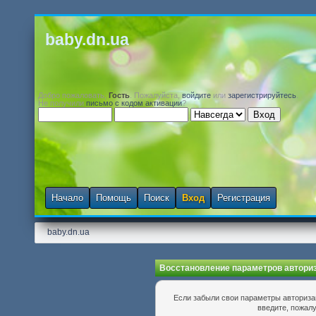
baby.dn.ua
Добро пожаловать,
Гость
. Пожалуйста,
войдите
или
зарегистрируйтесь
.
Не получили
письмо с кодом активации
?
Начало
Помощь
Поиск
Вход
Регистрация
baby.dn.ua
Восстановление параметров автори
Если забыли свои параметры авторизац
введите, пожалу