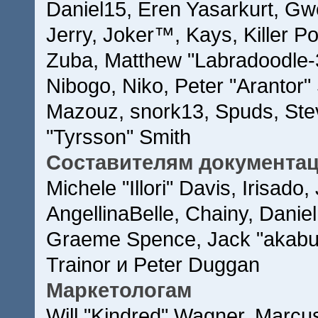
Daniel15, Eren Yasarkurt, Gw
Jerry, Joker™, Kays, Killer 
Zuba, Matthew "Labradoodle-
Nibogo, Niko, Peter "Arantor"
Mazouz, snork13, Spuds, Ste
"Tyrsson" Smith
Составителям документа
Michele "Illori" Davis, Irisad
AngellinaBelle, Chainy, Daniel
Graeme Spence, Jack "akabug
Trainor и Peter Duggan
Маркетологам
Will "Kindred" Wagner, Marcu