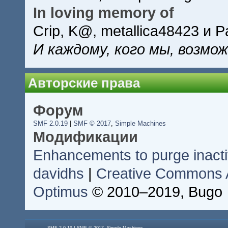
In loving memory of
Crip, K@, metallica48423 и P
И каждому, кого мы, возмо
Авторские права
Форум
SMF 2.0.19
|
SMF © 2017
,
Simple Machines
Модификации
Enhancements to purge inac
davidhs
|
Creative Commons At
Optimus
© 2010–2019, Bugo
|
,