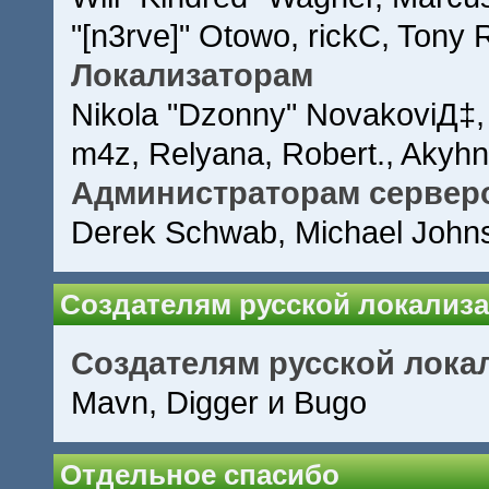
"[n3rve]" Otowo, rickC, Tony 
Локализаторам
Nikola "Dzonny" NovakoviД‡,
m4z, Relyana, Robert., Akyh
Администраторам сервер
Derek Schwab, Michael Johns
Создателям русской локализ
Создателям русской лока
Mavn, Digger и Bugo
Отдельное спасибо