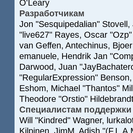
O'Leary
Разработчикам
Jon "Sesquipedalian" Stovell,
"live627" Rayes, Oscar "Ozp
van Geffen, Antechinus, Bjoer
emanuele, Hendrik Jan "Comp
Darwood, Juan "JayBachatero
"RegularExpression" Benson,
Eshom, Michael "Thantos" Mill
Theodore "Orstio" Hildebrandt
Специалистам поддержки
Will "Kindred" Wagner, lurkalo
Kilpinen, JimM, Adish "(F.L.A.