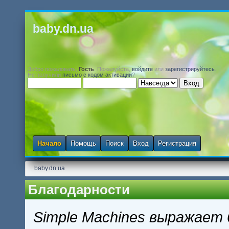
baby.dn.ua
Добро пожаловать,
Гость
. Пожалуйста,
войдите
или
зарегистрируйтесь
.
Не получили
письмо с кодом активации
?
Начало
Помощь
Поиск
Вход
Регистрация
baby.dn.ua
Благодарности
Simple Machines выражает 