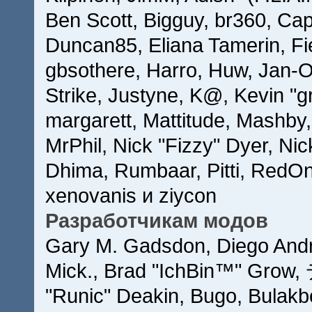
Ben Scott, Bigguy, br360, Ca
Duncan85, Eliana Tamerin, Fi
gbsothere, Harro, Huw, Jan-O
Strike, Justyne, K@, Kevin "gr
margarett, Mattitude, Mashby, 
MrPhil, Nick "Fizzy" Dyer, Nic
Dhima, Rumbaar, Pitti, RedO
xenovanis и ziycon
Разработчикам модов
Gary M. Gadsdon, Diego Andr
Mick., Brad "IchBin™" Grow,
"Runic" Deakin, Bugo, Bulakb