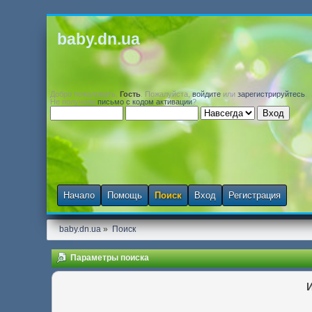
baby.dn.ua
Добро пожаловать,
Гость
. Пожалуйста,
войдите
или
зарегистрируйтесь
.
Не получили
письмо с кодом активации
?
Начало
Помощь
Поиск
Вход
Регистрация
baby.dn.ua
»
Поиск
Параметры поиска
И