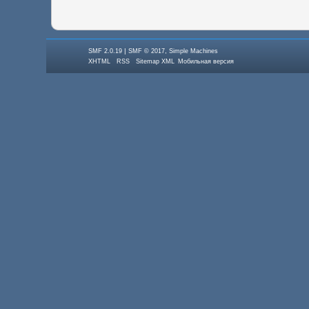
|
,
SMF 2.0.19
SMF © 2017
Simple Machines
XHTML
RSS
Sitemap XML
Мобильная версия