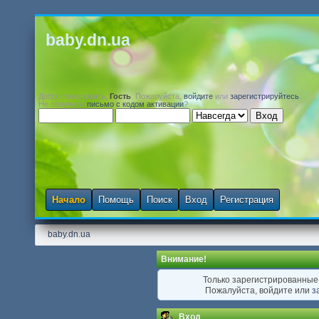
baby.dn.ua
Добро пожаловать,
Гость
. Пожалуйста,
войдите
или
зарегистрируйтесь
.
Не получили
письмо с кодом активации
?
Начало
Помощь
Поиск
Вход
Регистрация
baby.dn.ua
Внимание!
Только зарегистрированные 
Пожалуйста, войдите или
з
Вход