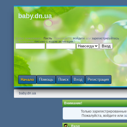
baby.dn.ua
Добро пожаловать,
Гость
. Пожалуйста,
войдите
или
зарегистрируйтесь
.
Не получили
письмо с кодом активации
?
Начало
Помощь
Поиск
Вход
Регистрация
baby.dn.ua
Внимание!
Только зарегистрированные 
Пожалуйста, войдите или
з
Вход