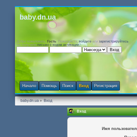
baby.dn.ua
Добро пожаловать,
Гость
. Пожалуйста,
войдите
или
зарегистрируйтесь
.
Не получили
письмо с кодом активации
?
Начало
Помощь
Поиск
Вход
Регистрация
baby.dn.ua
»
Вход
Вход
Имя пользовател