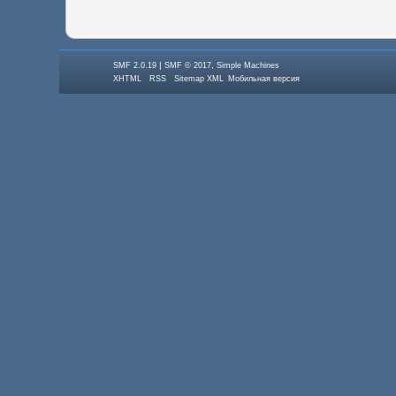
|
,
SMF 2.0.19
SMF © 2017
Simple Machines
XHTML
RSS
Sitemap XML
Мобильная версия