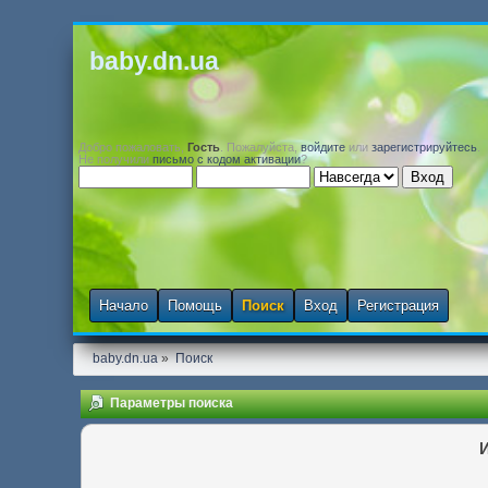
baby.dn.ua
Добро пожаловать,
Гость
. Пожалуйста,
войдите
или
зарегистрируйтесь
.
Не получили
письмо с кодом активации
?
Начало
Помощь
Поиск
Вход
Регистрация
baby.dn.ua
»
Поиск
Параметры поиска
И