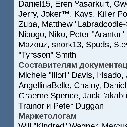
Daniel15, Eren Yasarkurt, Gw
Jerry, Joker™, Kays, Killer 
Zuba, Matthew "Labradoodle-
Nibogo, Niko, Peter "Arantor"
Mazouz, snork13, Spuds, Ste
"Tyrsson" Smith
Составителям документа
Michele "Illori" Davis, Irisad
AngellinaBelle, Chainy, Daniel
Graeme Spence, Jack "akabug
Trainor и Peter Duggan
Маркетологам
Will "Kindred" Wagner, Marcu