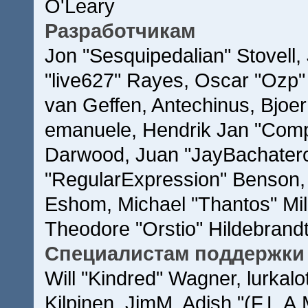
O'Leary
Разработчикам
Jon "Sesquipedalian" Stovell,
"live627" Rayes, Oscar "Ozp
van Geffen, Antechinus, Bjoer
emanuele, Hendrik Jan "Comp
Darwood, Juan "JayBachatero
"RegularExpression" Benson,
Eshom, Michael "Thantos" Mill
Theodore "Orstio" Hildebrandt
Специалистам поддержки
Will "Kindred" Wagner, lurkalo
Kilpinen, JimM, Adish "(F.L.A.