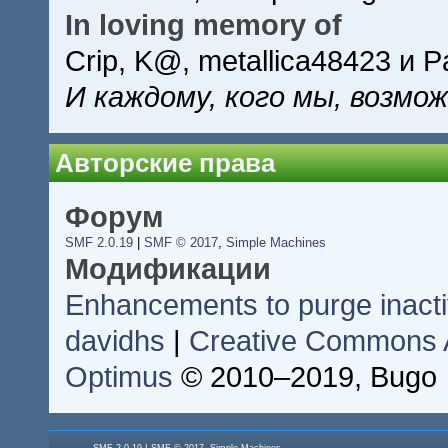
In loving memory of
Crip, K@, metallica48423 и P
И каждому, кого мы, возмо
Авторские права
Форум
SMF 2.0.19
|
SMF © 2017
,
Simple Machines
Модификации
Enhancements to purge inac
davidhs
|
Creative Commons At
Optimus
© 2010–2019, Bugo
|
,