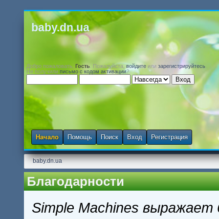
baby.dn.ua
Добро пожаловать,
Гость
. Пожалуйста,
войдите
или
зарегистрируйтесь
.
Не получили
письмо с кодом активации
?
Начало
Помощь
Поиск
Вход
Регистрация
baby.dn.ua
Благодарности
Simple Machines выражает 