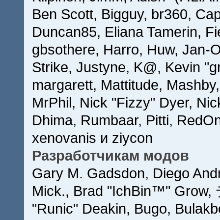
Ben Scott, Bigguy, br360, Ca
Duncan85, Eliana Tamerin, Fi
gbsothere, Harro, Huw, Jan-O
Strike, Justyne, K@, Kevin "gr
margarett, Mattitude, Mashby, 
MrPhil, Nick "Fizzy" Dyer, Nic
Dhima, Rumbaar, Pitti, RedO
xenovanis и ziycon
Разработчикам модов
Gary M. Gadsdon, Diego Andr
Mick., Brad "IchBin™" Grow,
"Runic" Deakin, Bugo, Bulakb