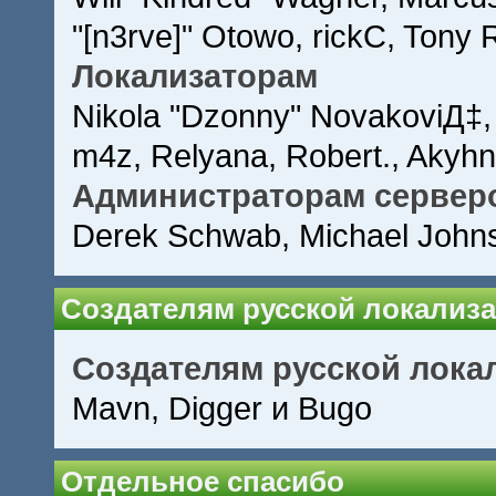
"[n3rve]" Otowo, rickC, Tony 
Локализаторам
Nikola "Dzonny" NovakoviД‡,
m4z, Relyana, Robert., Akyh
Администраторам сервер
Derek Schwab, Michael Johns
Создателям русской локализ
Создателям русской лока
Mavn, Digger и Bugo
Отдельное спасибо