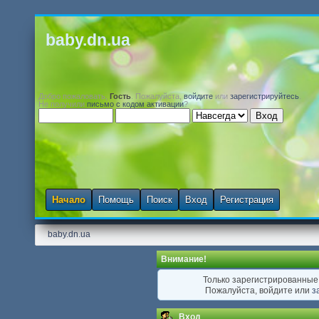
baby.dn.ua
Добро пожаловать,
Гость
. Пожалуйста,
войдите
или
зарегистрируйтесь
.
Не получили
письмо с кодом активации
?
Начало
Помощь
Поиск
Вход
Регистрация
baby.dn.ua
Внимание!
Только зарегистрированные 
Пожалуйста, войдите или
з
Вход