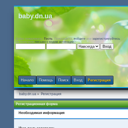
baby.dn.ua
Добро пожаловать,
Гость
. Пожалуйста,
войдите
или
зарегистрируйтесь
.
Не получили
письмо с кодом активации
?
Начало
Помощь
Поиск
Вход
Регистрация
baby.dn.ua
»
Регистрация
Регистрационная форма
Необходимая информация