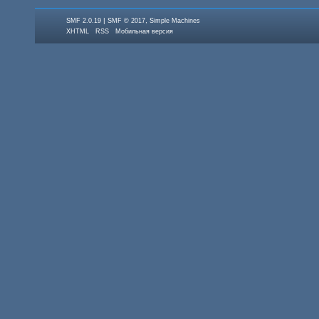
|
,
SMF 2.0.19
SMF © 2017
Simple Machines
XHTML
RSS
Мобильная версия