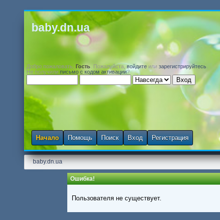
baby.dn.ua
Добро пожаловать,
Гость
. Пожалуйста,
войдите
или
зарегистрируйтесь
.
Не получили
письмо с кодом активации
?
Начало
Помощь
Поиск
Вход
Регистрация
baby.dn.ua
Ошибка!
Пользователя не существует.