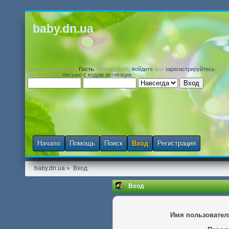
baby.dn.ua
Добро пожаловать,
Гость
. Пожалуйста,
войдите
или
зарегистрируйтесь
.
Не получили
письмо с кодом активации
?
Начало
Помощь
Поиск
Вход
Регистрация
baby.dn.ua
»
Вход
Вход
Имя пользовател