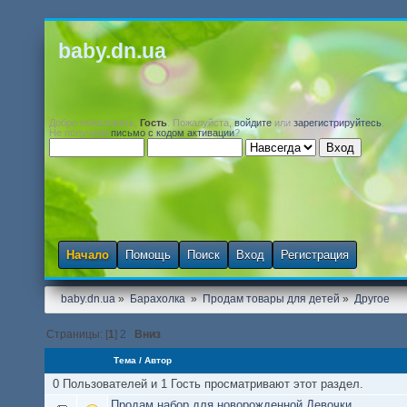
baby.dn.ua
Добро пожаловать,
Гость
. Пожалуйста,
войдите
или
зарегистрируйтесь
.
Не получили
письмо с кодом активации
?
Начало
Помощь
Поиск
Вход
Регистрация
baby.dn.ua
»
Барахолка 
»
Продам товары для детей
»
Другое
Страницы: [
1
]
2
Вниз
Тема
/
Автор
0 Пользователей и 1 Гость просматривают этот раздел.
Продам набор для новорожденной Девочки