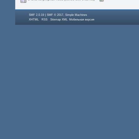
|
,
SMF 2.0.19
SMF © 2017
Simple Machines
XHTML
RSS
Sitemap XML
Мобильная версия