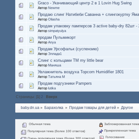
Graco - Укачивающий центр 2 в 1 Lovin Hug Swing
Автор
Newme
Продаю слинг Натибеби Саванна + слингокуртку Ям
Автор
Oliasha
Продам упаковку памперсов 3 active baby-dry 82шт - 
Автор
simpatyulya
продам Пульмикорт
Автор
Anya
Продам Урсофальк (суспензию)
Автор
Эллада1
Слинг с кольцами ТМ my little bear
Автор
Маняша
Увлажнитель воздуха Topcom Humidifier 1801
Автор
Татьяна М
Продам подгузники Pampers
Автор
lutika
Страницы: [
1
]
2
Вверх
baby.dn.ua
»
Барахолка 
»
Продам товары для детей
»
Другое
Обычная тема
Заблокированная тем
Прикрепленная тема
Популярная тема (более 100 ответов)
Голосование
Очень популярная тема (более 300 ответов)