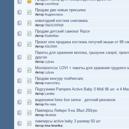
Автор
LeonShop
Продам две новые присыпки
Автор
Андрюховна
новогодний костюм снеговика
Автор
Olia312009@
Продам детский самокат Razor
Автор
RadioMan
Прокат или продажа костюма летучей мыши от 98 см
Автор
ASLEMA
Пакеты для хранения молока, грызунок canpol, прок
другое
Автор
Lylyaa
Молокоотсос LOVI + пакеты для хранения грудного 
Автор
Lylyaa
Продам кенгуру mothercare.
Автор
matreshka
Подгузники Pampers Active Baby 3 Midi 96 шт. и 4 Max
Автор
Laetitia
видеоняня lorex live sense . детский рюкзачок
Автор
Re-nata
Памперсы Либеро 5-ка 38шт.250грн.
Автор
nikoletta
памперсы active baby 3 размер 50 шт
Автор irina fene4ka