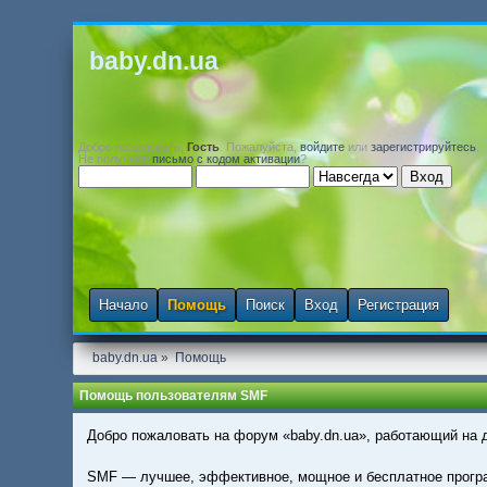
baby.dn.ua
Добро пожаловать,
Гость
. Пожалуйста,
войдите
или
зарегистрируйтесь
.
Не получили
письмо с кодом активации
?
Начало
Помощь
Поиск
Вход
Регистрация
baby.dn.ua
»
Помощь
Помощь пользователям SMF
Добро пожаловать на форум «baby.dn.ua», работающий на 
SMF — лучшее, эффективное, мощное и бесплатное програм