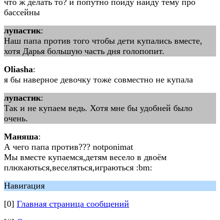
что ж делать то? и попутно пойду найду тему про
бассейны
лупастик
:
Наш папа против того чтобы дети купались вместе,
хотя Дарья большую часть дня голопопит.
Oliasha
:
я бы наверное девочку тоже совместно не купала
лупастик
:
Так и не купаем ведь. Хотя мне бы удобней было
очень.
Маняша
:
А чего папа против??? notponimat
Мы вместе купаемся,детям весело в двоём
плюхаються,веселяться,играються :bm:
Навигация
[0]
Главная страница сообщений