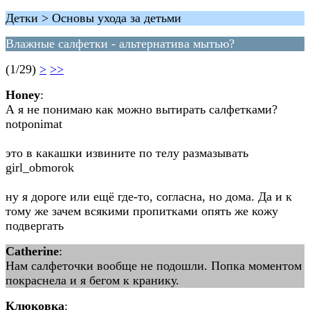
Детки > Основы ухода за детьми
Влажные салфетки - альтернатива мытью?
(1/29)
>
>>
Honey
:
А я не понимаю как можно вытирать салфетками?
notponimat
это в какашки извините по телу размазывать
girl_obmorok
ну я дороге или ещё где-то, согласна, но дома. Да и к
тому же зачем всякими пропитками опять же кожу
подвергать
Catherine
:
Нам салфеточки вообще не подошли. Попка моментом
покраснела и я бегом к кранику.
Клюковка
: