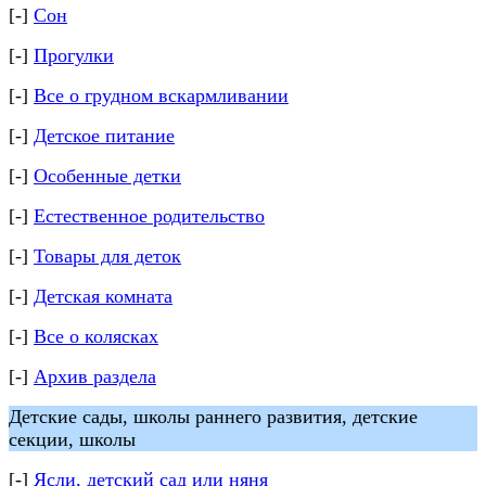
[-]
Сон
[-]
Прогулки
[-]
Все о грудном вскармливании
[-]
Детское питание
[-]
Особенные детки
[-]
Естественное родительство
[-]
Товары для деток
[-]
Детская комната
[-]
Все о колясках
[-]
Архив раздела
Детские сады, школы раннего развития, детские
секции, школы
[-]
Ясли, детский сад или няня