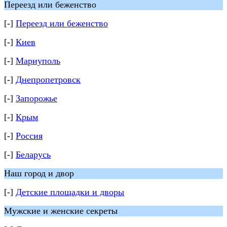
Переезд или беженство
[-]
Переезд или беженство
[-]
Киев
[-]
Мариуполь
[-]
Днепропетровск
[-]
Запорожье
[-]
Крым
[-]
Россия
[-]
Беларусь
Наш город и двор
[-]
Детские площадки и дворы
Мужские и женские секреты