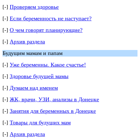
[-]
Проверяем здоровье
[-]
Если беременность не наступает?
[-]
О чем говорят планирующие?
[-]
Архив раздела
Будущим мамам и папам
[-]
Уже беременны. Какое счастье!
[-]
Здоровье будущей мамы
[-]
Думаем над именем
[-]
ЖК, врачи, УЗИ, анализы в Донецке
[-]
Занятия для беременных в Донецке
[-]
Товары для будущих мам
[-]
Архив раздела