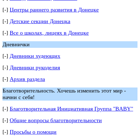
[-]
Центры раннего развития в Донецке
[-]
Детские секции Донецка
[-]
Все о школах, лицеях в Донецке
Дневнички
[-]
Дневники худеющих
[-]
Дневники рукоделия
[-]
Архив раздела
Благотворительность. Хочешь изменить этот мир -
начни с себя!
[-]
Благотворительная Инициативная Группа "BABY"
[-]
Общие вопросы благотворительности
[-]
Просьбы о помощи