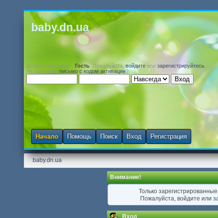
baby.dn.ua
Добро пожаловать,
Гость
. Пожалуйста,
войдите
или
зарегистрируйтесь
.
Не получили
письмо с кодом активации
?
Начало
Помощь
Поиск
Вход
Регистрация
baby.dn.ua
Внимание!
Только зарегистрированные 
Пожалуйста, войдите или
з
Вход