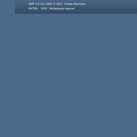
|
,
SMF 2.0.19
SMF © 2017
Simple Machines
XHTML
RSS
Мобильная версия