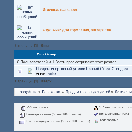
Игрушки, транспорт
Стульчики для кормления, автокресла
Страницы: [
1
]
Вниз
Тема
/
Автор
0 Пользователей и 1 Гость просматривают этот раздел.
Продам спортивный уголок Ранний Старт Стандарт
Автор
monika
Страницы: [
1
]
Вверх
baby.dn.ua
»
Барахолка 
»
Продам товары для детей
»
Детская м
Обычная тема
Заблокированная тем
Прикрепленная тема
Популярная тема (более 100 ответов)
Голосование
Очень популярная тема (более 300 ответов)