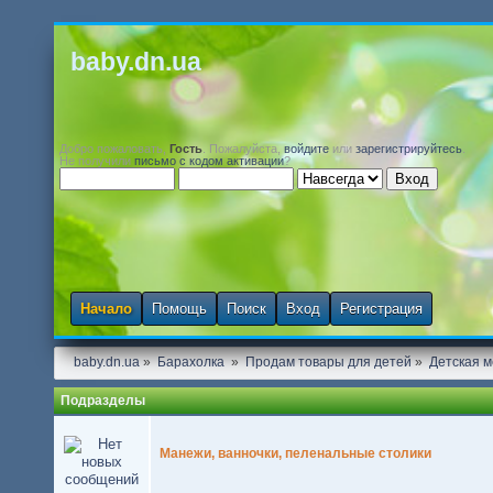
baby.dn.ua
Добро пожаловать,
Гость
. Пожалуйста,
войдите
или
зарегистрируйтесь
.
Не получили
письмо с кодом активации
?
Начало
Помощь
Поиск
Вход
Регистрация
baby.dn.ua
»
Барахолка 
»
Продам товары для детей
»
Детская м
Подразделы
Манежи, ванночки, пеленальные столики