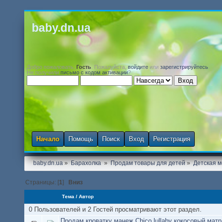
baby.dn.ua
Добро пожаловать,
Гость
. Пожалуйста,
войдите
или
зарегистрируйтесь
.
Не получили
письмо с кодом активации
?
Начало
Помощь
Поиск
Вход
Регистрация
baby.dn.ua
»
Барахолка 
»
Продам товары для детей
»
Детская м
Страницы: [
1
]
Вниз
Тема
/
Автор
0 Пользователей и 2 Гостей просматривают этот раздел.
Продам кроватку манеж Chico lullaby кокосовый матр