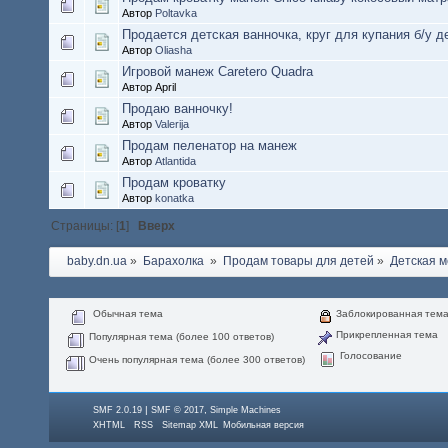
Автор
Poltavka
Продается детская ванночка, круг для купания б/у 
Автор
Oliasha
Игровой манеж Caretero Quadra
Автор April
Продаю ванночку!
Автор
Valerija
Продам пеленатор на манеж
Автор
Atlantida
Продам кроватку
Автор
konatka
Страницы: [
1
]
Вверх
baby.dn.ua
»
Барахолка 
»
Продам товары для детей
»
Детская м
Обычная тема
Заблокированная тем
Прикрепленная тема
Популярная тема (более 100 ответов)
Голосование
Очень популярная тема (более 300 ответов)
|
,
SMF 2.0.19
SMF © 2017
Simple Machines
XHTML
RSS
Sitemap XML
Мобильная версия