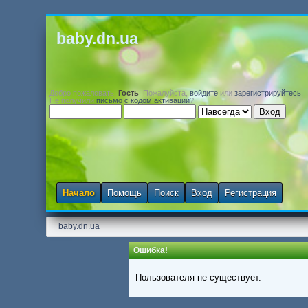
baby.dn.ua
Добро пожаловать,
Гость
. Пожалуйста,
войдите
или
зарегистрируйтесь
.
Не получили
письмо с кодом активации
?
Начало
Помощь
Поиск
Вход
Регистрация
baby.dn.ua
Ошибка!
Пользователя не существует.