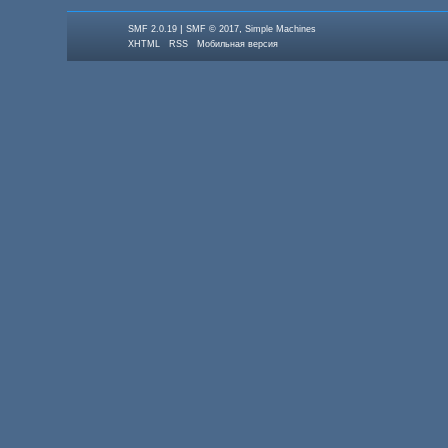
|
,
SMF 2.0.19
SMF © 2017
Simple Machines
XHTML
RSS
Мобильная версия