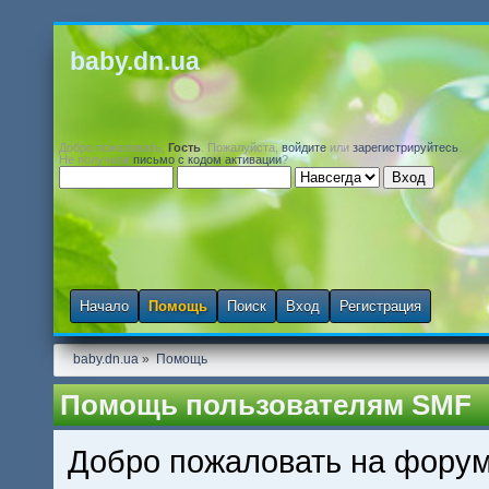
baby.dn.ua
Добро пожаловать,
Гость
. Пожалуйста,
войдите
или
зарегистрируйтесь
.
Не получили
письмо с кодом активации
?
Начало
Помощь
Поиск
Вход
Регистрация
baby.dn.ua
»
Помощь
Помощь пользователям SMF
Добро пожаловать на форум