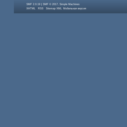
|
,
SMF 2.0.19
SMF © 2017
Simple Machines
XHTML
RSS
Sitemap XML
Мобильная версия