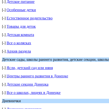
[-]
Детское питание
[-]
Особенные детки
[-]
Естественное родительство
[-]
Товары для деток
[-]
Детская комната
[-]
Все о колясках
[-]
Архив раздела
Детские сады, школы раннего развития, детские секции, школы
[-]
Ясли, детский сад или няня
[-]
Центры раннего развития в Донецке
[-]
Детские секции Донецка
[-]
Все о школах, лицеях в Донецке
Дневнички