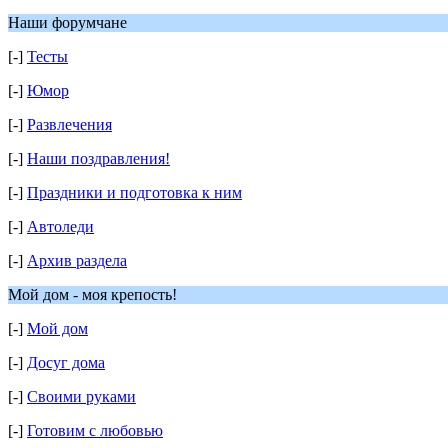
Наши форумчане
[-]
Тесты
[-]
Юмор
[-]
Развлечения
[-]
Наши поздравления!
[-]
Праздники и подготовка к ним
[-]
Автоледи
[-]
Архив раздела
Мой дом - моя крепость!
[-]
Мой дом
[-]
Досуг дома
[-]
Своими руками
[-]
Готовим с любовью