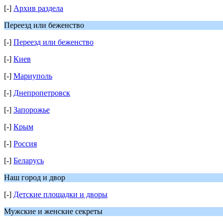
[-]
Архив раздела
Переезд или беженство
[-]
Переезд или беженство
[-]
Киев
[-]
Мариуполь
[-]
Днепропетровск
[-]
Запорожье
[-]
Крым
[-]
Россия
[-]
Беларусь
Наш город и двор
[-]
Детские площадки и дворы
Мужские и женские секреты