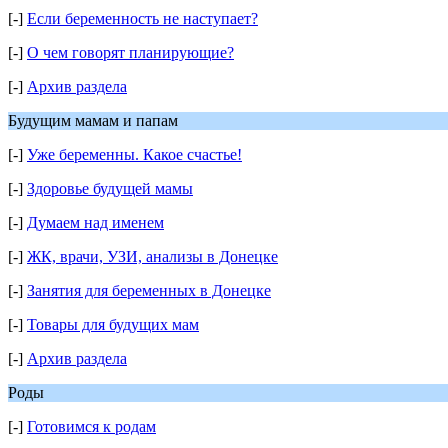
[-]
Если беременность не наступает?
[-]
О чем говорят планирующие?
[-]
Архив раздела
Будущим мамам и папам
[-]
Уже беременны. Какое счастье!
[-]
Здоровье будущей мамы
[-]
Думаем над именем
[-]
ЖК, врачи, УЗИ, анализы в Донецке
[-]
Занятия для беременных в Донецке
[-]
Товары для будущих мам
[-]
Архив раздела
Роды
[-]
Готовимся к родам