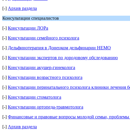
[-]
Архив раздела
Консультации специалистов
[-]
Консультации ЛОРа
[-]
Консультации семейного психолога
[-]
Дельфинотерапия в Донецком дельфинарии НЕМО
[-]
Консультации экспертов по дородовому обследованию
[-]
Консультации акушер-гинеколога
[-]
Консультации возрастного психолога
[-]
Консультации перинатального психолога клиники лечения б
[-]
Консультации стоматолога
[-]
Консультации ортопеда-травмотолога
[-]
Финансовые и правовые вопросы молодой семьи, проблемы
[-]
Архив раздела