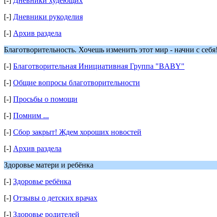
[-]
Дневники худеющих
[-]
Дневники рукоделия
[-]
Архив раздела
Благотворительность. Хочешь изменить этот мир - начни с себя
[-]
Благотворительная Инициативная Группа "BABY"
[-]
Общие вопросы благотворительности
[-]
Просьбы о помощи
[-]
Помним ...
[-]
Сбор закрыт! Ждем хороших новостей
[-]
Архив раздела
Здоровье матери и ребёнка
[-]
Здоровье ребёнка
[-]
Отзывы о детских врачах
[-]
Здоровье родителей