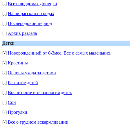
[-]
Все о роддомах Донецка
[-]
Наши рассказы о родах
[-]
Послеродовой период
[-]
Архив раздела
Детки
[-]
Новорожденный от 0-3мес. Все о самых маленьких.
[-]
Крестины
[-]
Основы ухода за детьми
[-]
Развитие детей
[-]
Воспитание и психология деток
[-]
Сон
[-]
Прогулки
[-]
Все о грудном вскармливании