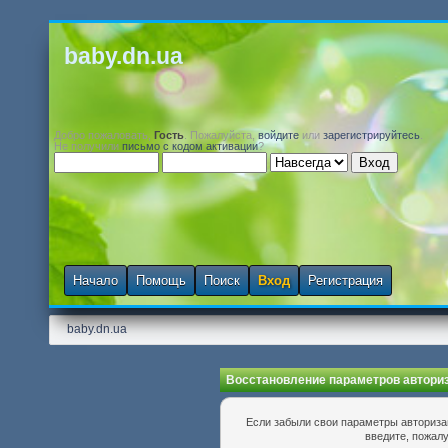
baby.dn.ua
Добро пожаловать,
Гость
. Пожалуйста,
войдите
или
зарегистрируйтесь
.
Не получили
письмо с кодом активации
?
Начало
Помощь
Поиск
Вход
Регистрация
baby.dn.ua
Восстановление параметров автори
Если забыли свои параметры авторизац
введите, пожалу