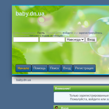
baby.dn.ua
Добро пожаловать,
Гость
. Пожалуйста,
войдите
или
зарегистрируйтесь
.
Не получили
письмо с кодом активации
?
Начало
Помощь
Поиск
Вход
Регистрация
baby.dn.ua
Внимание!
Только зарегистрированные 
Пожалуйста, войдите или
з
Вход