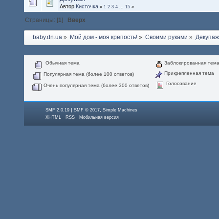
Автор
Кисточка
«
1
2
3
4
...
15
»
Страницы: [
1
]
Вверх
baby.dn.ua
»
Мой дом - моя крепость!
»
Своими руками
»
Декупа
Обычная тема
Заблокированная тем
Прикрепленная тема
Популярная тема (более 100 ответов)
Голосование
Очень популярная тема (более 300 ответов)
|
,
SMF 2.0.19
SMF © 2017
Simple Machines
XHTML
RSS
Мобильная версия