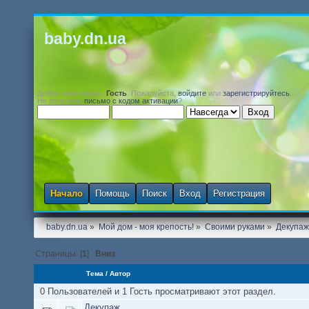
baby.dn.ua
Добро пожаловать,
Гость
. Пожалуйста,
войдите
или
зарегистрируйтесь
.
Не получили
письмо с кодом активации
?
Начало
Помощь
Поиск
Вход
Регистрация
baby.dn.ua
»
Мой дом - моя крепость!
»
Своими руками
»
Декупа
Страницы: [
1
]
Вниз
Тема
/
Автор
0 Пользователей и 1 Гость просматривают этот раздел.
Декупаж