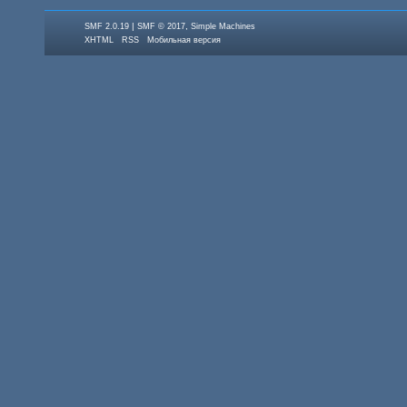
|
,
SMF 2.0.19
SMF © 2017
Simple Machines
XHTML
RSS
Мобильная версия