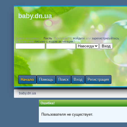
baby.dn.ua
Добро пожаловать,
Гость
. Пожалуйста,
войдите
или
зарегистрируйтесь
.
Не получили
письмо с кодом активации
?
Начало
Помощь
Поиск
Вход
Регистрация
baby.dn.ua
Ошибка!
Пользователя не существует.