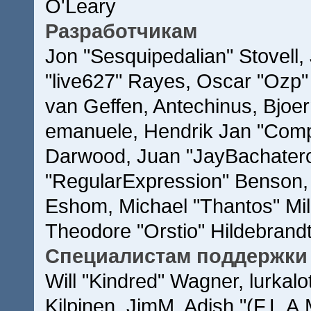
O'Leary
Разработчикам
Jon "Sesquipedalian" Stovell,
"live627" Rayes, Oscar "Ozp
van Geffen, Antechinus, Bjoer
emanuele, Hendrik Jan "Comp
Darwood, Juan "JayBachatero
"RegularExpression" Benson,
Eshom, Michael "Thantos" Mill
Theodore "Orstio" Hildebrandt
Специалистам поддержки
Will "Kindred" Wagner, lurkalo
Kilpinen, JimM, Adish "(F.L.A.