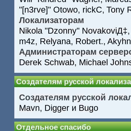
"[n3rve]" Otowo, rickC, Tony 
Локализаторам
Nikola "Dzonny" NovakoviД‡,
m4z, Relyana, Robert., Akyh
Администраторам сервер
Derek Schwab, Michael Johns
Создателям русской локализ
Создателям русской лока
Mavn, Digger и Bugo
Отдельное спасибо