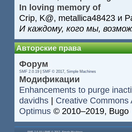
In loving memory of
Crip, K@, metallica48423 и P
И каждому, кого мы, возмо
Авторские права
Форум
SMF 2.0.19
|
SMF © 2017
,
Simple Machines
Модификации
Enhancements to purge inac
davidhs
|
Creative Commons At
Optimus
© 2010–2019, Bugo
|
,