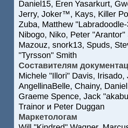
Daniel15, Eren Yasarkurt, Gw
Jerry, Joker™, Kays, Killer 
Zuba, Matthew "Labradoodle-
Nibogo, Niko, Peter "Arantor"
Mazouz, snork13, Spuds, Ste
"Tyrsson" Smith
Составителям документа
Michele "Illori" Davis, Irisad
AngellinaBelle, Chainy, Daniel
Graeme Spence, Jack "akabug
Trainor и Peter Duggan
Маркетологам
Will "Kindred" Wagner, Marcu