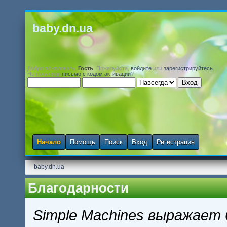
baby.dn.ua
Добро пожаловать,
Гость
. Пожалуйста,
войдите
или
зарегистрируйтесь
.
Не получили
письмо с кодом активации
?
Начало
Помощь
Поиск
Вход
Регистрация
baby.dn.ua
Благодарности
Simple Machines выражает 