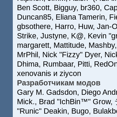
Ben Scott, Bigguy, br360, Ca
Duncan85, Eliana Tamerin, Fi
gbsothere, Harro, Huw, Jan-O
Strike, Justyne, K@, Kevin "gr
margarett, Mattitude, Mashby, 
MrPhil, Nick "Fizzy" Dyer, Nic
Dhima, Rumbaar, Pitti, RedO
xenovanis и ziycon
Разработчикам модов
Gary M. Gadsdon, Diego Andr
Mick., Brad "IchBin™" Grow,
"Runic" Deakin, Bugo, Bulakb