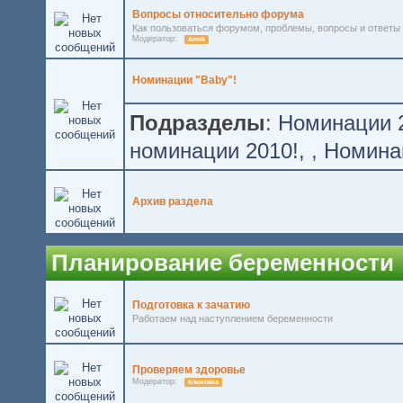
Вопросы относительно форума
Как пользоваться форумом, проблемы, вопросы и ответы
Модератор:
Amok
Номинации "Baby"!
Подразделы
:
Номинации 2
номинации 2010!
,
Номинац
Архив раздела
Планирование беременности
Подготовка к зачатию
Работаем над наступлением беременности
Проверяем здоровье
Модератор:
Клюковка