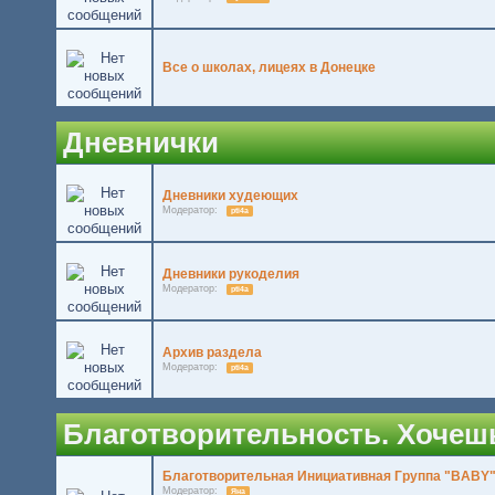
Все о школах, лицеях в Донецке
Дневнички
Дневники худеющих
Модератор:
pti4a
Дневники рукоделия
Модератор:
pti4a
Архив раздела
Модератор:
pti4a
Благотворительность. Хочешь 
Благотворительная Инициативная Группа "BABY
Модератор:
Яна