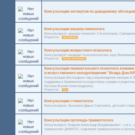
Консультации экспертов по дородовому обследо
Консультации акушер-гинеколога
Консультирует, акушер-гинеколог 1-й категории, Самари
Модератор:
murchalkinua
Консультации возрастного психолога
Консультирует кандидат психологических наук Вилюжани
Модератор:
Татьяна Анатольевна
Консультации перинатального психолога клиники
и искусственного оплодотворения "Исида-Дон-IV
Консультации бесплодных пар,сопровождение женщин в Э
поддержка в беременности,подготовка к родам и родительс
Костина Ксения Александровна
Модератор:
Пси
Консультации стоматолога
Консультирует, Кузьмина Дарья Сергеевна, детский стом
Консультации ортопеда-травмотолога
Консультирует Агарков Александр Владимирович - к.м.н., 
травматолог ДНИИТО, отделения травматологии и ортопед