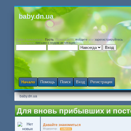
baby.dn.ua
Добро пожаловать,
Гость
. Пожалуйста,
войдите
или
зарегистрируйтесь
.
Не получили
письмо с кодом активации
?
Начало
Помощь
Поиск
Вход
Регистрация
baby.dn.ua
Для вновь прибывших и пос
Давайте знакомиться
Модератор:
Lediprava