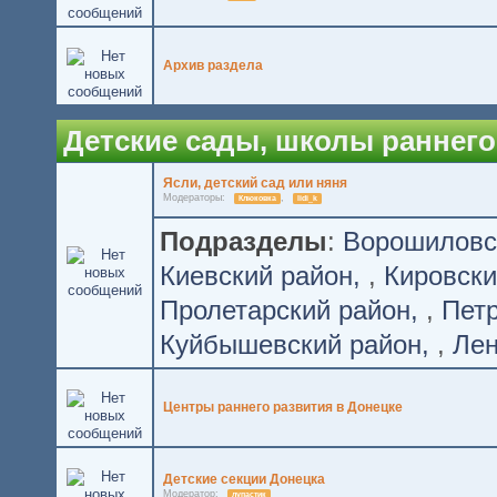
Архив раздела
Детские сады, школы раннего
Ясли, детский сад или няня
Модераторы:
,
Клюковка
lidi_k
Подразделы
:
Ворошиловс
Киевский район
,
Кировски
Пролетарский район
,
Петр
Куйбышевский район
,
Лен
Центры раннего развития в Донецке
Детские секции Донецка
Модератор:
лупастик