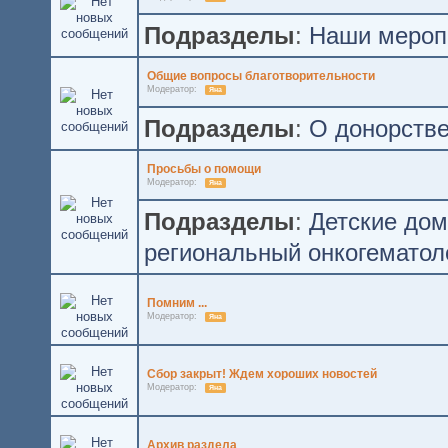
Подразделы
:
Наши мероп
Общие вопросы благотворительности
Модератор:
Яна
Подразделы
:
О донорстве
Просьбы о помощи
Модератор:
Яна
Подразделы
:
Детские до
региональный онкогематол
Помним ...
Модератор:
Яна
Сбор закрыт! Ждем хороших новостей
Модератор:
Яна
Архив раздела