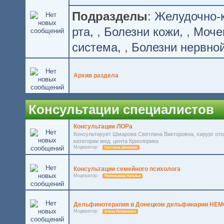
Подразделы
:
Желудочно-
рта
,
Болезни кожи
,
Моче
система
,
Болезни нервно
Архив раздела
Консультации специалистов
Консультации ЛОРа
Консультирует Шмарова Светлана Викторовна, хирург ото
категории мед. цента Криолорика
Модератор:
Светлана Шмарова
Консультации семейного психолога
Модератор:
Пономарева Наталья
Дельфинотерапия в Донецком дельфинарии НЕМ
Модератор:
Алена Литвиненко