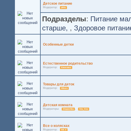
Детское питание
Модератор:
pti4a
Подразделы
:
Питание ма
старше
,
Здоровое питани
Особенные детки
Естественное родительство
Модератор:
Клюковка
Товары для деток
Модератор:
Hikaru
Детская комната
Модераторы:
,
Shapochka
Sky_Ksu
Все о колясках
Модератор:
lidi_k