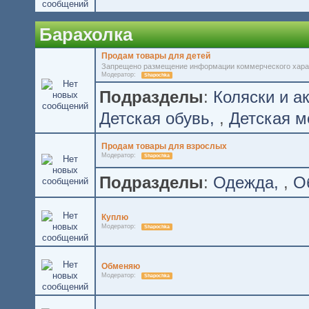
Барахолка
Продам товары для детей
Запрещено размещение информации коммерческого хара
Модератор:
Shapochka
Подразделы
:
Коляски и а
Детская обувь
,
Детская м
Продам товары для взрослых
Модератор:
Shapochka
Подразделы
:
Одежда
,
О
Куплю
Модератор:
Shapochka
Обменяю
Модератор:
Shapochka