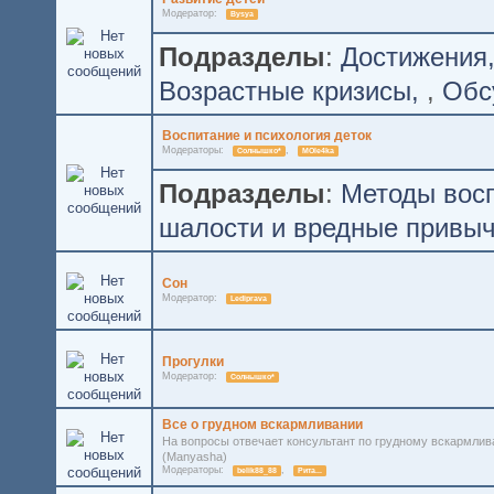
Модератор:
Bysya
Подразделы
:
Достижения
Возрастные кризисы
,
Обс
Воспитание и психология деток
Модераторы:
,
Солнышко*
MOle4ka
Подразделы
:
Методы восп
шалости и вредные привы
Сон
Модератор:
Lediprava
Прогулки
Модератор:
Солнышко*
Все о грудном вскармливании
На вопросы отвечает консультант по грудному вскармли
(Manyasha)
Модераторы:
,
belik88_88
Рита...