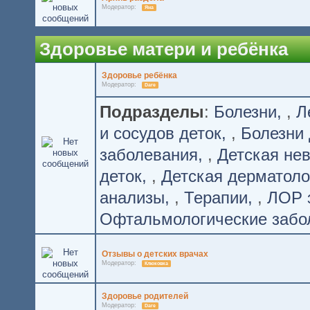
Модератор:
Яна
Здоровье матери и ребёнка
Здоровье ребёнка
Модератор:
Dare
Подразделы
:
Болезни
,
Л
и сосудов деток
,
Болезни 
заболевания
,
Детская не
деток
,
Детская дерматоло
анализы
,
Терапии
,
ЛОР 
Офтальмологические забо
Отзывы о детских врачах
Модератор:
Клюковка
Здоровье родителей
Модератор:
Dare