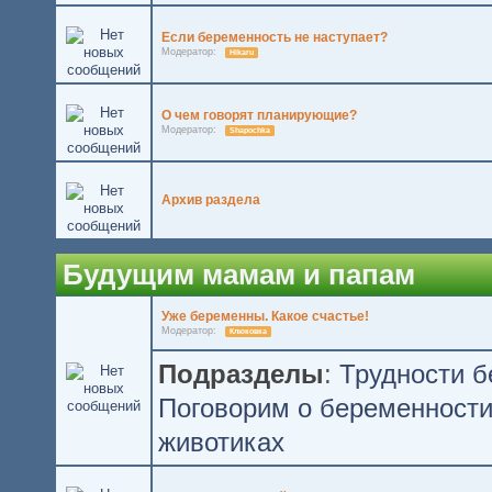
Если беременность не наступает?
Модератор:
Hikaru
О чем говорят планирующие?
Модератор:
Shapochka
Архив раздела
Будущим мамам и папам
Уже беременны. Какое счастье!
Модератор:
Клюковка
Подразделы
:
Трудности 
Поговорим о беременност
животиках