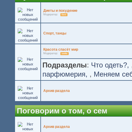
Диеты и похудение
Модератор:
Dare
Спорт, танцы
Красота спасёт мир
Модератор:
ionifie
Подразделы
:
Что одеть?
парфюмерия
,
Меняем се
Архив раздела
Поговорим о том, о сем
Архив раздела