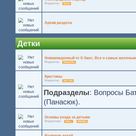
Модератор:
Bysya
Архив раздела
Детки
Новорожденный от 0-3мес. Все о самых маленьки
Модератор:
Shapochka
Крестины
Модератор:
Sky_Ksu
Подразделы
:
Вопросы Бат
(Панасюк).
Основы ухода за детьми
Модераторы:
,
Рита...
MOle4ka
Развитие детей