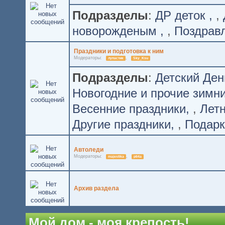
Подразделы
:
ДР деток
,
новорожденым
,
Поздрав
Праздники и подготовка к ним
Модераторы:
,
лупастик
Sky_Ksu
Подразделы
:
Детский Де
Новогодние и прочие зимн
Весенние праздники
,
Лет
Другие праздники
,
Подарк
Автоледи
Модераторы:
,
majestika
pti4a
Архив раздела
Мой дом - моя крепость!