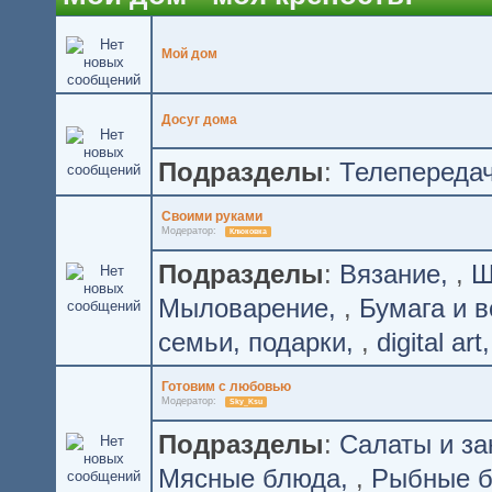
Мой дом
Досуг дома
Подразделы
:
Телепереда
Своими руками
Модератор:
Клюковка
Подразделы
:
Вязание
,
Ш
Мыловарение
,
Бумага и в
семьи, подарки
,
digital art
Готовим с любовью
Модератор:
Sky_Ksu
Подразделы
:
Салаты и за
Мясные блюда
,
Рыбные 