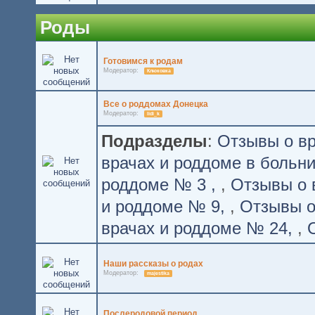
Роды
Готовимся к родам
Модератор:
Клюковка
Все о роддомах Донецка
Модератор:
lidi_k
Подразделы
:
Отзывы о вр
врачах и роддоме в больн
роддоме № 3
,
Отзывы о 
и роддоме № 9
,
Отзывы о
врачах и роддоме № 24
,
Наши рассказы о родах
Модератор:
majestika
Послеродовой период