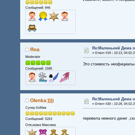
Сообщений: 846
Re:Маленький Дима о
Яна
«
Ответ #19 :
10:13, 04.02.2
Moderator
Это стоимость неофициальна
Сообщений: 1585
Re:Маленький Дима о
Olenka:))))
«
Ответ #20 :
10:28, 04.02.2
Супер бэйбик
перевела немного денег ,
Сообщений: 5263
Оля,мама Максима