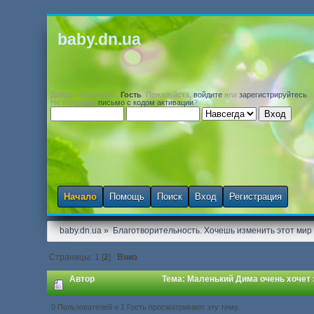
baby.dn.ua
Добро пожаловать,
Гость
. Пожалуйста,
войдите
или
зарегистрируйтесь
.
Не получили
письмо с кодом активации
?
Начало
Помощь
Поиск
Вход
Регистрация
baby.dn.ua
»
Благотворительность. Хочешь изменить этот мир -
Страницы:
1
[
2
]
Вниз
Автор
Тема: Маленький Дима очень хочет з
0 Пользователей и 1 Гость просматривают эту тему.