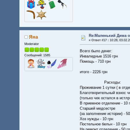
Re:Маленький Дима о
Яна
«
Ответ #17 :
10:28, 03.02.2
Moderator
Всего было денег:
Сообщений: 1585
Инвалидные 1516 грн
Помощь - 710 грн
итого - 2226 грн
Расходы:
Проживание 1 сутки ( в отде
Благотворительный взнос че
(только чек остался в истлр
В приемное отделение - 10 
Старшей медсестре
(за заполнение истории) - 50
Хоз нужды - 10 грн
Постельное бельн - 10 грн
На ремонт отделения - 50 г