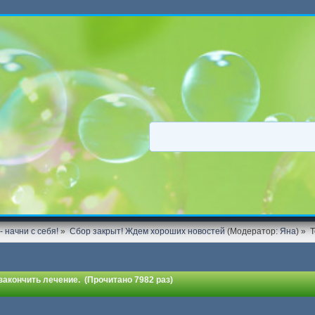
 начни с себя!
»
Сбор закрыт! Ждем хороших новостей
(Модератор:
Яна
) »
акончить лечение. (Прочитано 7982 раз)