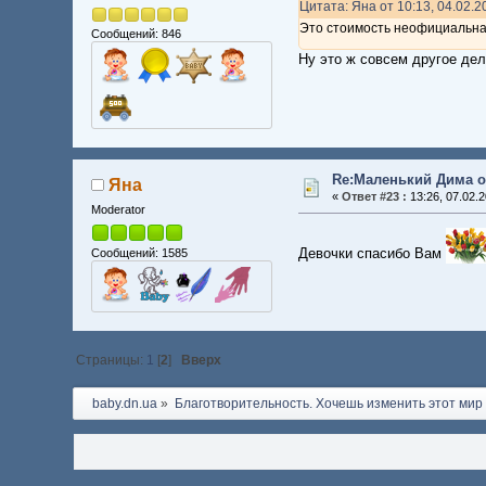
Цитата: Яна от 10:13, 04.02.2
Это стоимость неофициальная
Сообщений: 846
Ну это ж совсем другое де
Re:Маленький Дима о
Яна
«
Ответ #23 :
13:26, 07.02.2
Moderator
Девочки спасибо Вам
Сообщений: 1585
Страницы:
1
[
2
]
Вверх
baby.dn.ua
»
Благотворительность. Хочешь изменить этот мир -