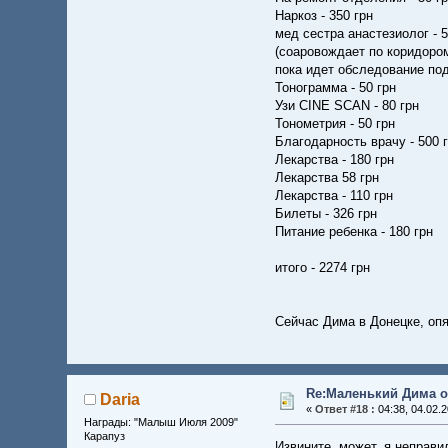
Наркоз - 350 грн
мед сестра анастезиолог - 5
(соаровождает по коридоро
пока идет обследование под
Тонограмма - 50 грн
Узи CINE SCAN - 80 грн
Тонометрия - 50 грн
Благодарность врачу - 500 
Лекарства - 180 грн
Лекарства 58 грн
Лекарства - 110 грн
Билеты - 326 грн
Питание ребенка - 180 грн
итого - 2274 грн
Сейчас Дима в Донецке, опя
Re:Маленький Дима о
Daria
«
Ответ #18 :
04:38, 04.02.2
Награды: "Малыш Июля 2009"
Карапуз
Извините, может, я неправи