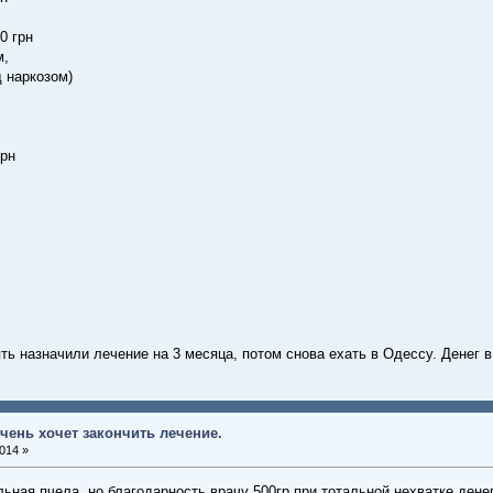
0 грн
м,
 наркозом)
грн
ть назначили лечение на 3 месяца, потом снова ехать в Одессу. Денег в
чень хочет закончить лечение.
014 »
льная пчела, но благодарность врачу 500гр при тотальной нехватке денег