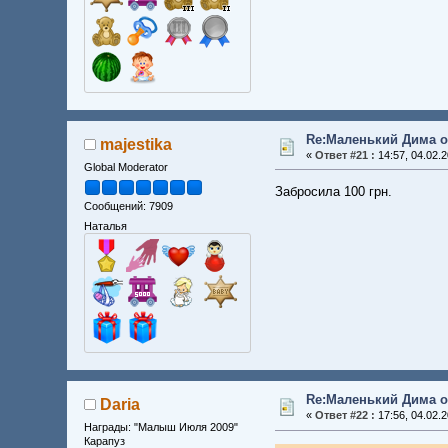
Re:Маленький Дима о
majestika
«
Ответ #21 :
14:57, 04.02.2
Global Moderator
Забросила 100 грн.
Сообщений: 7909
Наталья
Re:Маленький Дима о
Daria
«
Ответ #22 :
17:56, 04.02.2
Награды: "Малыш Июля 2009"
Карапуз