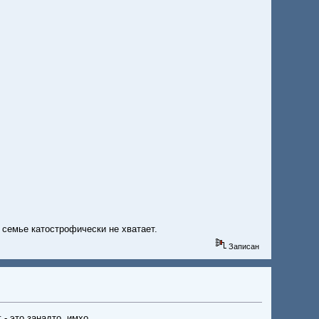
 семье катострофически не хватает.
Записан
 - это занадто. имхо