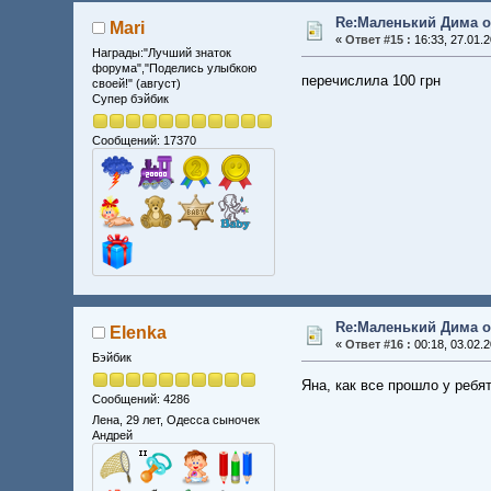
Re:Маленький Дима о
Mari
«
Ответ #15 :
16:33, 27.01.2
Награды:"Лучший знаток
форума","Поделись улыбкою
перечислила 100 грн
своей!" (август)
Супер бэйбик
Сообщений: 17370
Re:Маленький Дима о
Elenka
«
Ответ #16 :
00:18, 03.02.2
Бэйбик
Яна, как все прошло у ребят
Сообщений: 4286
Лена, 29 лет, Одесса сыночек
Андрей