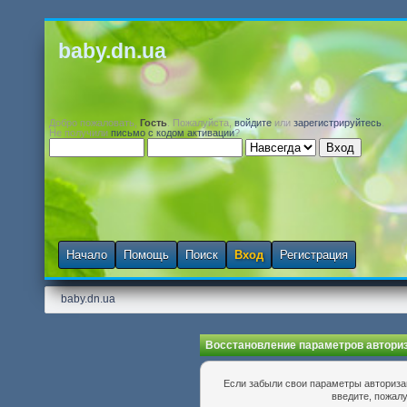
baby.dn.ua
Добро пожаловать,
Гость
. Пожалуйста,
войдите
или
зарегистрируйтесь
.
Не получили
письмо с кодом активации
?
Начало
Помощь
Поиск
Вход
Регистрация
baby.dn.ua
Восстановление параметров автори
Если забыли свои параметры авторизац
введите, пожалу