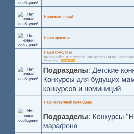
Новичкам сюда!
Наши проекты
Наши конкурсы
Выигрывайте, и получайте ценные призы от наших спонсо
Модератор:
Shapochka
Подразделы
:
Детские кон
Конкурсы для будущих ма
конкурсов и номиниций
Наш нескучный календарь
Подразделы
:
Конкурсы "Н
марафона