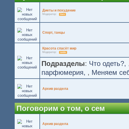
Диеты и похудение
Модератор:
Dare
Спорт, танцы
Красота спасёт мир
Модератор:
ionifie
Подразделы
:
Что одеть?
парфюмерия
,
Меняем се
Архив раздела
Поговорим о том, о сем
Архив раздела