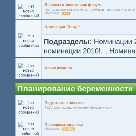
Вопросы относительно форума
Как пользоваться форумом, проблемы, вопросы и ответы
Модератор:
Amok
Номинации "Baby"!
Подразделы
:
Номинации 2
номинации 2010!
,
Номинац
Архив раздела
Планирование беременности
Подготовка к зачатию
Работаем над наступлением беременности
Проверяем здоровье
Модератор:
Клюковка