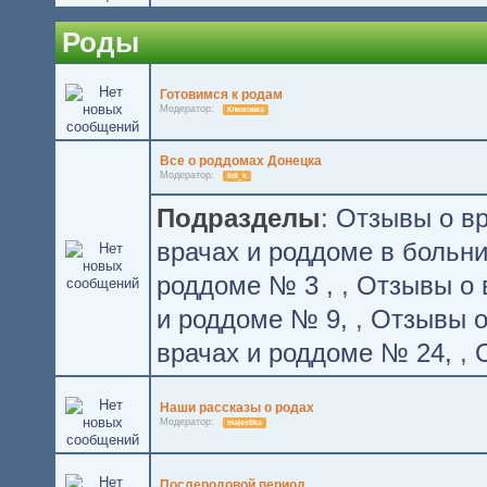
Роды
Готовимся к родам
Модератор:
Клюковка
Все о роддомах Донецка
Модератор:
lidi_k
Подразделы
:
Отзывы о вр
врачах и роддоме в больн
роддоме № 3
,
Отзывы о 
и роддоме № 9
,
Отзывы о
врачах и роддоме № 24
,
Наши рассказы о родах
Модератор:
majestika
Послеродовой период