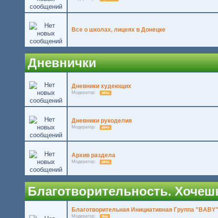
Все о школах, лицеях в Донецке
Дневнички
Дневники худеющих
Модератор:
pti4a
Дневники рукоделия
Модератор:
pti4a
Архив раздела
Модератор:
pti4a
Благотворительность. Хочешь 
Благотворительная Инициативная Группа "BABY
Модератор:
Яна