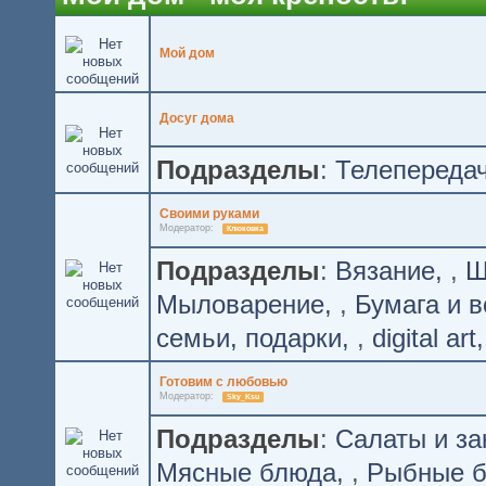
Мой дом
Досуг дома
Подразделы
:
Телепереда
Своими руками
Модератор:
Клюковка
Подразделы
:
Вязание
,
Ш
Мыловарение
,
Бумага и в
семьи, подарки
,
digital art
Готовим с любовью
Модератор:
Sky_Ksu
Подразделы
:
Салаты и за
Мясные блюда
,
Рыбные 