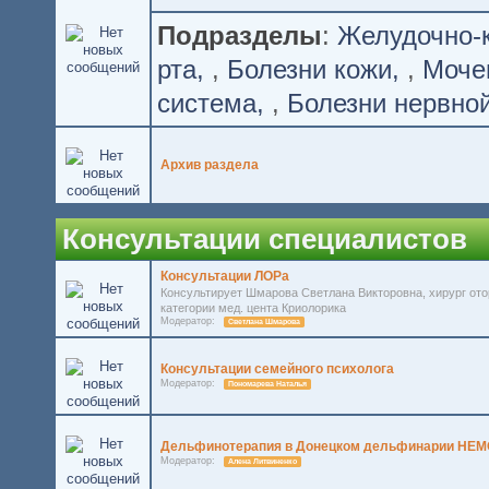
Подразделы
:
Желудочно-
рта
,
Болезни кожи
,
Моче
система
,
Болезни нервно
Архив раздела
Консультации специалистов
Консультации ЛОРа
Консультирует Шмарова Светлана Викторовна, хирург ото
категории мед. цента Криолорика
Модератор:
Светлана Шмарова
Консультации семейного психолога
Модератор:
Пономарева Наталья
Дельфинотерапия в Донецком дельфинарии НЕМ
Модератор:
Алена Литвиненко