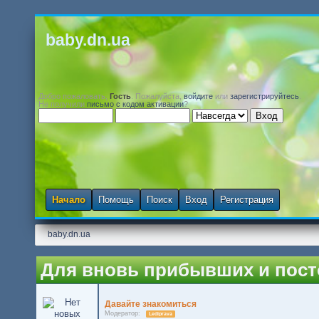
baby.dn.ua
Добро пожаловать,
Гость
. Пожалуйста,
войдите
или
зарегистрируйтесь
.
Не получили
письмо с кодом активации
?
Начало
Помощь
Поиск
Вход
Регистрация
baby.dn.ua
Для вновь прибывших и пос
Давайте знакомиться
Модератор:
Lediprava