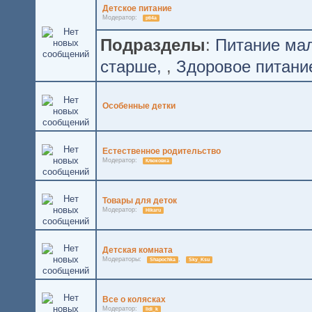
Детское питание
Модератор:
pti4a
Подразделы
:
Питание ма
старше
,
Здоровое питани
Особенные детки
Естественное родительство
Модератор:
Клюковка
Товары для деток
Модератор:
Hikaru
Детская комната
Модераторы:
,
Shapochka
Sky_Ksu
Все о колясках
Модератор:
lidi_k