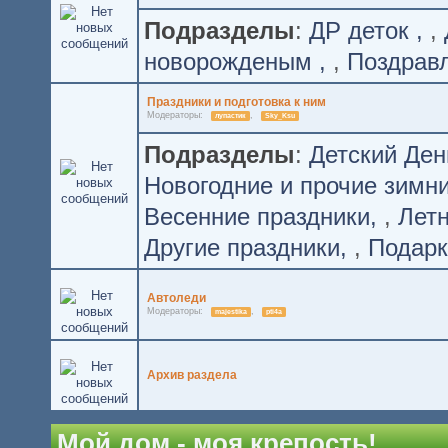
Подразделы
:
ДР деток
,
новорожденым
,
Поздрав
Праздники и подготовка к ним
Модераторы:
,
лупастик
Sky_Ksu
Подразделы
:
Детский Де
Новогодние и прочие зимн
Весенние праздники
,
Лет
Другие праздники
,
Подарк
Автоледи
Модераторы:
,
majestika
pti4a
Архив раздела
Мой дом - моя крепость!