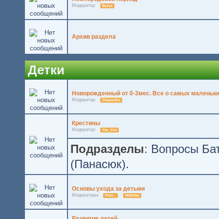
Модератор:
Bysya
Архив раздела
Детки
Новорожденный от 0-3мес. Все о самых маленьки
Модератор:
Shapochka
Крестины
Модератор:
Sky_Ksu
Подразделы
:
Вопросы Бат
(Панасюк).
Основы ухода за детьми
Модераторы:
,
Рита...
MOle4ka
Развитие детей