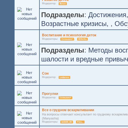
Модератор:
Bysya
Подразделы
:
Достижения
Возрастные кризисы
,
Обс
Воспитание и психология деток
Модераторы:
,
Солнышко*
MOle4ka
Подразделы
:
Методы восп
шалости и вредные привы
Сон
Модератор:
Lediprava
Прогулки
Модератор:
Солнышко*
Все о грудном вскармливании
На вопросы отвечает консультант по грудному вскармли
(Manyasha)
Модераторы:
,
belik88_88
Рита...