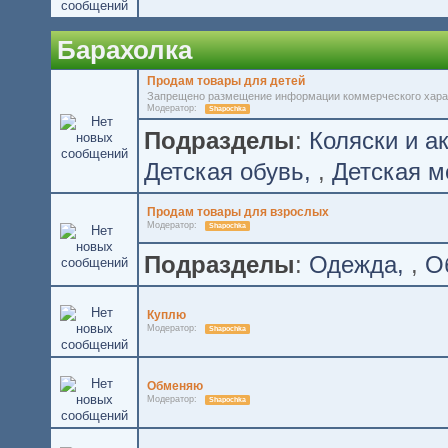
Барахолка
Продам товары для детей
Запрещено размещение информации коммерческого хара
Модератор:
Shapochka
Подразделы
:
Коляски и а
Детская обувь
,
Детская м
Продам товары для взрослых
Модератор:
Shapochka
Подразделы
:
Одежда
,
О
Куплю
Модератор:
Shapochka
Обменяю
Модератор:
Shapochka