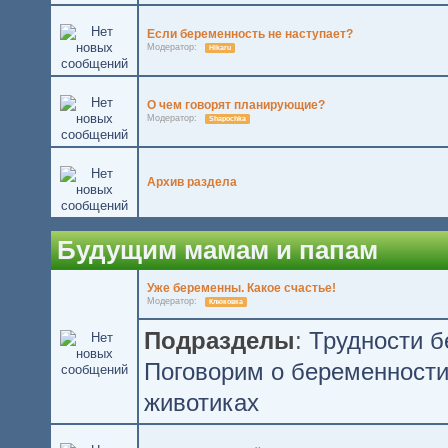
Если беременность не наступает?
Модератор:
Hikaru
О чем говорят планирующие?
Модератор:
Shapochka
Архив раздела
Будущим мамам и папам
Уже беременны. Какое счастье!
Модератор:
Клюковка
Подразделы
:
Трудности 
Поговорим о беременност
животиках