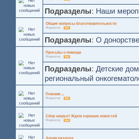
Подразделы
:
Наши мероп
Общие вопросы благотворительности
Модератор:
Яна
Подразделы
:
О донорстве
Просьбы о помощи
Модератор:
Яна
Подразделы
:
Детские до
региональный онкогематол
Помним ...
Модератор:
Яна
Сбор закрыт! Ждем хороших новостей
Модератор:
Яна
Архив раздела