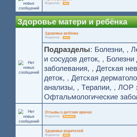
Модератор:
Яна
Здоровье матери и ребёнка
Здоровье ребёнка
Модератор:
Dare
Подразделы
:
Болезни
,
Л
и сосудов деток
,
Болезни 
заболевания
,
Детская не
деток
,
Детская дерматоло
анализы
,
Терапии
,
ЛОР 
Офтальмологические забо
Отзывы о детских врачах
Модератор:
Клюковка
Здоровье родителей
Модератор:
Dare