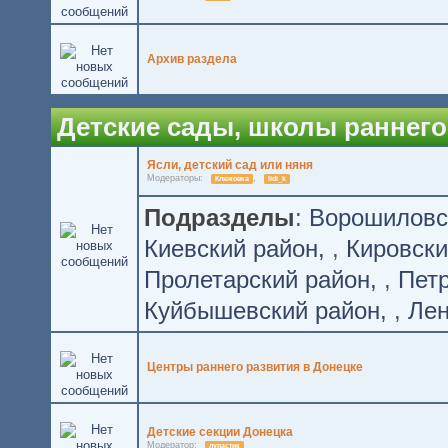
Архив раздела
Детские сады, школы раннего
Ясли, детский сад или няня
Модераторы:
,
Клюковка
lidi_k
Подразделы
:
Ворошиловс
Киевский район
,
Кировски
Пролетарский район
,
Петр
Куйбышевский район
,
Лен
Центры раннего развития в Донецке
Детские секции Донецка
Модератор:
лупастик