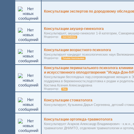
Консультации экспертов по дородовому обследо
Консультации акушер-гинеколога
Консультирует, акушер-гинеколог 1-й категории, Самари
Модератор:
murchalkinua
Консультации возрастного психолога
Консультирует кандидат психологических наук Вилюжани
Модератор:
Татьяна Анатольевна
Консультации перинатального психолога клиники
и искусственного оплодотворения "Исида-Дон-IV
Консультации бесплодных пар,сопровождение женщин в Э
поддержка в беременности,подготовка к родам и родительс
Костина Ксения Александровна
Модератор:
Пси
Консультации стоматолога
Консультирует, Кузьмина Дарья Сергеевна, детский стом
Консультации ортопеда-травмотолога
Консультирует Агарков Александр Владимирович - к.м.н., 
травматолог ДНИИТО, отделения травматологии и ортопед