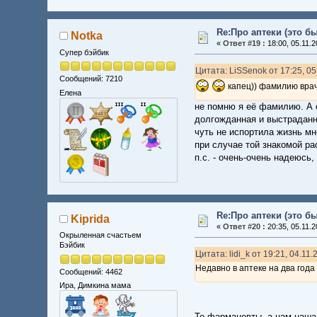
Re:Про аптеки (это б
Notka
«
Ответ #19 :
18:00, 05.11.2
Супер бэйбик
Цитата: LiSSenok от 17:25, 05
Сообщений: 7210
капец)) фамилию врач
Елена
не помню я её фамилию. А с
долгожданная и выстраданна
чуть не испортила жизнь мн
при случае той знакомой ра
п.с. - очень-очень надеюсь
Re:Про аптеки (это б
Kiprida
«
Ответ #20 :
20:35, 05.11.2
Окрыленная счастьем
Бэйбик
Цитата: lidi_k от 19:21, 04.11.
Недавно в аптеке на два года
Сообщений: 4462
Ира, Димкина мама
То фармацевты, а нам наша