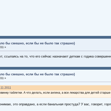
ыло бы смешно, если бы не было так страшно)
011 »
т, ссылаясь на то, что его сейчас назначают деткам с годика совершенн
ыло бы смешно, если бы не было так страшно)
011 »
.11.2011
винку таблетки. А что делать, если ангина, а все лекарства для детей старше
 понимаю, это оправдано, а если банальная простуда? У вас, говорит, го