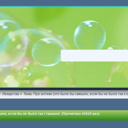
»
Лекарства
»
Тема:
Про аптеки (это было бы смешно, если бы не было так с
шно, если бы не было так страшно) (Прочитано 41624 раз)