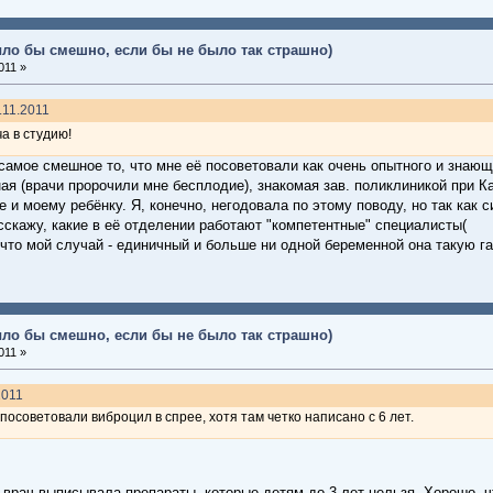
ыло бы смешно, если бы не было так страшно)
011 »
.11.2011
а в студию!
амое смешное то, что мне её посоветовали как очень опытного и знающ
я (врачи пророчили мне бесплодие), знакомая зав. поликлиникой при К
е и моему ребёнку. Я, конечно, негодовала по этому поводу, но так как 
сскажу, какие в её отделении работают "компетентные" специалисты(
, что мой случай - единичный и больше ни одной беременной она такую г
ыло бы смешно, если бы не было так страшно)
011 »
2011
 посоветовали виброцил в спрее, хотя там четко написано с 6 лет.
 врач выписывала препараты, которые детям до 3 лет нельзя. Хорошо, ч