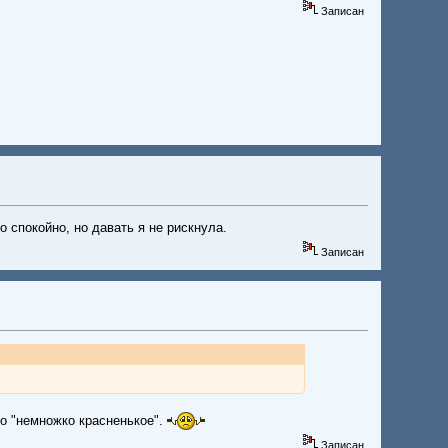
Записан
о спокойно, но давать я не рискнула.
Записан
рло "немножко красненькое".
Записан