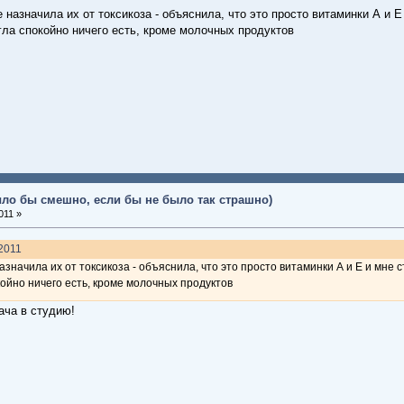
е назначила их от токсикоза - объяснила, что это просто витаминки А и 
гла спокойно ничего есть, кроме молочных продуктов
ыло бы смешно, если бы не было так страшно)
011 »
.2011
назначила их от токсикоза - объяснила, что это просто витаминки А и Е и мне
койно ничего есть, кроме молочных продуктов
ача в студию!