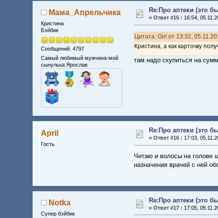
Re:Про аптеки (это б
Мама_Апрельчика
«
Ответ #15 :
16:54, 05.11.2
Кристина
Бэйбик
Цитата: Girl от 13:32, 05.11.2
Кристина, а как карточку полу
Сообщений: 4797
Самый любимый мужчина-мой
там надо скупиться на сумм
сынулька Ярослав
Re:Про аптеки (это б
April
«
Ответ #16 :
17:03, 05.11.2
Гость
Читаю и волосы на голове ш
назначения врачей с ней об
Re:Про аптеки (это б
Notka
«
Ответ #17 :
17:05, 05.11.2
Супер бэйбик