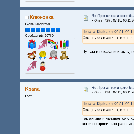
Re:Про аптеки (это б
Клюковка
«
Ответ #25 :
07:15, 06.11.2
Global Moderator
Цитата: Kiprida от 06:51, 06.1
Сообщений: 29789
Свет, ну если ангина, то я п
Ну там в показаниях есть, 
Re:Про аптеки (это б
Ksana
«
Ответ #26 :
07:19, 06.11.2
Гость
Цитата: Kiprida от 06:51, 06.1
Свет, ну если ангина, то я п
так ангина и начинается с 
конечно правильно рассчита