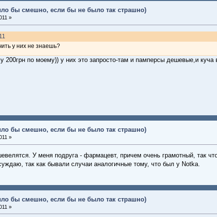
ыло бы смешно, если бы не было так страшно)
011 »
011
чить у них не знаешь?
у 200грн по моему)) у них это запросто-там и памперсы дешевые,и куча 
ыло бы смешно, если бы не было так страшно)
011 »
евелятся. У меня подруга - фармацевт, причем очень грамотный, так что
суждаю, так как бывали случаи аналогичные тому, что был у Notka.
ыло бы смешно, если бы не было так страшно)
011 »