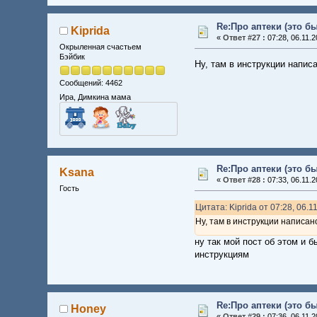
Re:Про аптеки (это б
Kiprida
«
Ответ #27 :
07:28, 06.11.2
Окрыленная счастьем
Бэйбик
Ну, там в инструкции напис
Сообщений: 4462
Ира, Димкина мама
Re:Про аптеки (это б
Ksana
«
Ответ #28 :
07:33, 06.11.2
Гость
Цитата: Kiprida от 07:28, 06.1
Ну, там в инструкции написан
ну так мой пост об этом и 
инструкциям
Re:Про аптеки (это б
Honey
«
Ответ #29 :
07:36, 06.11.2