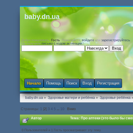
baby.dn.ua
Добро пожаловать,
Гость
. Пожалуйста,
войдите
или
зарегистрируйтесь
.
Не получили
письмо с кодом активации
?
Начало
Помощь
Поиск
Вход
Регистрация
baby.dn.ua
»
Здоровье матери и ребёнка
»
Здоровье ребёнка
Страницы:
1
[
2
]
3
4
5
...
10
Вниз
Автор
Тема: Про аптеки (это было бы сме
0 Пользователей и 1 Гость просматривают эту тему.