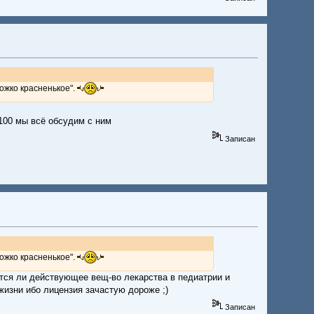
ножко красненькое".
 100 мы всё обсудим с ним
Записан
ножко красненькое".
няется ли действующее вещ-во лекарства в педиатрии и
жизни ибо лицензия зачастую дороже ;)
Записан