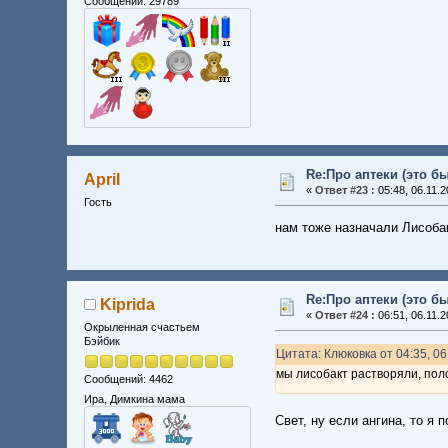
Сообщений: 29789
Re:Про аптеки (это б
April
«
Ответ #23 :
05:48, 06.11.2
Гость
нам тоже назначали Лисобак
Re:Про аптеки (это б
Kiprida
«
Ответ #24 :
06:51, 06.11.2
Окрыленная счастьем
Бэйбик
Цитата: Клюковка от 04:35, 06
мы лисобакт растворяли, поло
Сообщений: 4462
Ира, Димкина мама
Свет, ну если ангина, то я