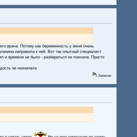
его врача. Потому как беременность у меня очень
алинина направила к ней. Вот так опытный специалист
сил и времени не было - разбираться не поехала. Просто
адость не назначала
Записан
то я читать умею.
Но на мои замечания по этому