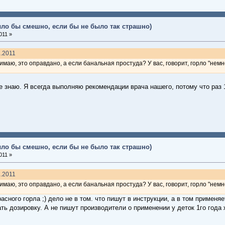
ыло бы смешно, если бы не было так страшно)
011 »
1.2011
онимаю, это оправдано, а если банальная простуда? У вас, говорит, горло "нем
не знаю. Я всегда выполняю рекомендации врача нашего, потому что раз
ыло бы смешно, если бы не было так страшно)
011 »
1.2011
онимаю, это оправдано, а если банальная простуда? У вас, говорит, горло "нем
красного горла ;) дело не в том. что пишут в инструкции, а в том приме
ть дозировку. А не пишут производители о применении у деток 1го года 