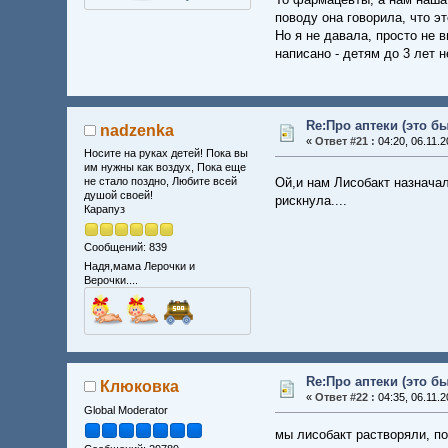
поводу она говорила, что э
Но я не давала, просто не 
написано - детям до 3 лет н
Re:Про аптеки (это б
nadzenka
«
Ответ #21 :
04:20, 06.11.2
Носите на руках детей! Пока вы
им нужны как воздух, Пока еще
Ой,и нам Лисобакт назначал
не стало поздно, Любите всей
душой своей!
рискнула....
Карапуз
Сообщений: 839
Надя,мама Лерочки и
Верочки....
Re:Про аптеки (это б
Клюковка
«
Ответ #22 :
04:35, 06.11.2
Global Moderator
мы лисобакт растворяли, по