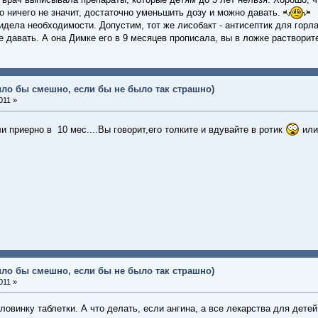
то ничего не значит, достаточно уменьшить дозу и можно давать.
видела необходимости. Допустим, тот же лисобакт - антисептик для горла
е давать. А она Димке его в 9 месяцев прописала, вы в ложке растворите
ыло бы смешно, если бы не было так страшно)
011 »
и приерно в 10 мес....Вы говорит,его толките и вдувайте в ротик
или
ыло бы смешно, если бы не было так страшно)
011 »
ловинку таблетки. А что делать, если ангина, а все лекарства для дете