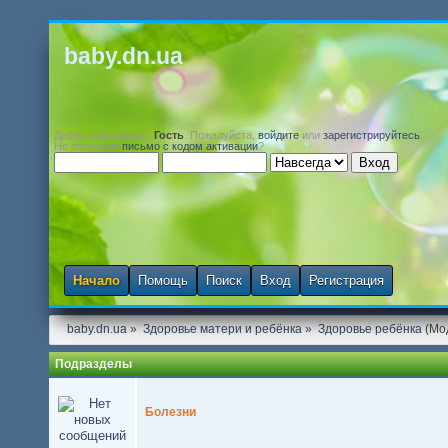
baby.dn.ua
Добро пожаловать,
Гость
. Пожалуйста,
войдите
или
зарегистрируйтесь
.
Не получили
письмо с кодом активации
?
Начало
Помощь
Поиск
Вход
Регистрация
baby.dn.ua
»
Здоровье матери и ребёнка
»
Здоровье ребёнка
(Мо
Подразделы
Болезни