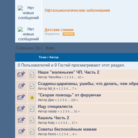
Офтальмологические заболевания
Детские спинки
Модератор:
лупастик
Страницы: [
1
]
2
Вниз
Тема
/
Автор
0 Пользователей и 9 Гостей просматривают этот раздел.
Наши "маленькие" ЧП. Часть 2
Автор
Yano4ka
«
1
2
3
4
...
42
»
Ссадины-царапины, ушибы, что делать, чем обр
Автор
lidi_k
«
1
2
3
4
...
7
»
"Скорая помощь" от форумчан
Автор
Джо
«
1
2
3
4
...
119
»
Ищу специалиста
Автор
nataly
«
1
2
3
4
...
31
»
Кашель Часть 2
Автор
Katy
«
1
2
3
4
...
17
»
Советы беспокойным мамам
Автор
Nomi
«
1
2
3
4
...
6
»