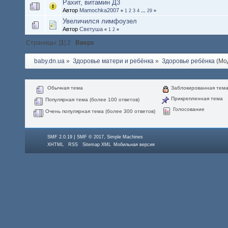
Рахит, витамин Д3
Автор
Mamochka2007
«
1
2
3
4
...
29
»
Увеличился лимфоузел
Автор
Светуша
«
1
2
»
Страницы: [
1
]
2
Вверх
baby.dn.ua
»
Здоровье матери и ребёнка
»
Здоровье ребёнка
(Мо
Обычная тема
Заблокированная тем
Прикрепленная тема
Популярная тема (более 100 ответов)
Голосование
Очень популярная тема (более 300 ответов)
|
,
SMF 2.0.19
SMF © 2017
Simple Machines
XHTML
RSS
Sitemap XML
Мобильная версия