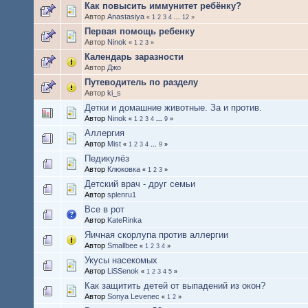
Как повысить иммунитет ребёнку?
Автор
Anastasiya
«
1
2
3
4
...
12
»
Первая помощь ребенку
Автор
Ninok
«
1
2
3
»
Календарь заразности
Автор
Джо
Путеводитель по разделу
Автор
ki_s
Детки и домашние животные. За и против.
Автор
Ninok
«
1
2
3
4
...
9
»
Аллергия
Автор
Mist
«
1
2
3
4
...
9
»
Педикулёз
Автор
Клюковка
«
1
2
3
»
Детский врач - друг семьи
Автор
splenru1
Все в рот
Автор
KateRinka
Яичная скорлупа против аллергии
Автор
Smallbee
«
1
2
3
4
»
Укусы насекомых
Автор
LiSSenok
«
1
2
3
4
5
»
Как защитить детей от выпадений из окон?
Автор
Sonya Levenec
«
1
2
»