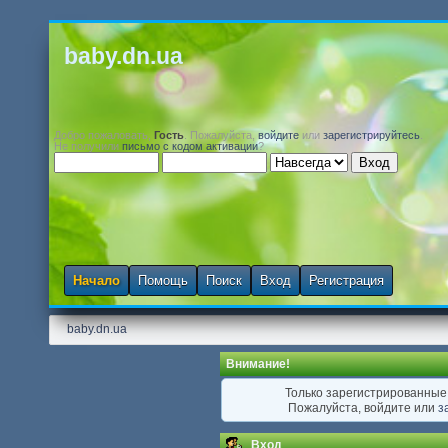
baby.dn.ua
Добро пожаловать,
Гость
. Пожалуйста,
войдите
или
зарегистрируйтесь
.
Не получили
письмо с кодом активации
?
Начало
Помощь
Поиск
Вход
Регистрация
baby.dn.ua
Внимание!
Только зарегистрированные 
Пожалуйста, войдите или
з
Вход