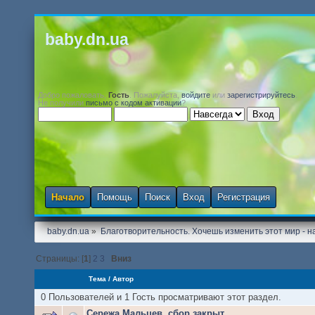
baby.dn.ua
Добро пожаловать,
Гость
. Пожалуйста,
войдите
или
зарегистрируйтесь
.
Не получили
письмо с кодом активации
?
Начало
Помощь
Поиск
Вход
Регистрация
baby.dn.ua
»
Благотворительность. Хочешь изменить этот мир - на
Страницы: [
1
]
2
3
Вниз
Тема
/
Автор
0 Пользователей и 1 Гость просматривают этот раздел.
Сережа Мальцев, сбор закрыт