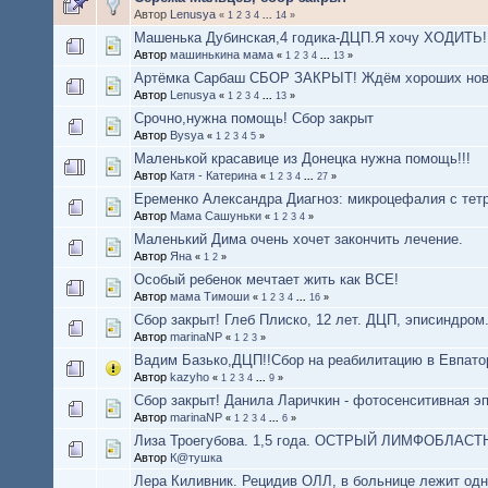
Автор
Lenusya
«
1
2
3
4
...
14
»
Машенька Дубинская,4 годика-ДЦП.Я хочу ХОДИТЬ!
Автор
машинькина мама
«
1
2
3
4
...
13
»
Артёмка Сарбаш СБОР ЗАКРЫТ! Ждём хороших нов
Автор
Lenusya
«
1
2
3
4
...
13
»
Срочно,нужна помощь! Сбор закрыт
Автор
Bysya
«
1
2
3
4
5
»
Маленькой красавице из Донецка нужна помощь!!!
Автор
Катя - Катерина
«
1
2
3
4
...
27
»
Еременко Александра Диагноз: микроцефалия с тет
Автор
Мама Сашуньки
«
1
2
3
4
»
Маленький Дима очень хочет закончить лечение.
Автор
Яна
«
1
2
»
Особый ребенок мечтает жить как ВСЕ!
Автор
мама Тимоши
«
1
2
3
4
...
16
»
Сбор закрыт! Глеб Плиско, 12 лет. ДЦП, эписиндром
Автор
marinaNP
«
1
2
3
»
Вадим Базько,ДЦП!!Сбор на реабилитацию в Евпатори
Автор
kazyho
«
1
2
3
4
...
9
»
Сбор закрыт! Данила Ларичкин - фотосенситивная э
Автор
marinaNP
«
1
2
3
4
...
6
»
Лиза Троегубова. 1,5 года. ОСТРЫЙ ЛИМФОБЛАС
Автор
К@тушка
Лера Киливник. Рецидив ОЛЛ, в больнице лежит одн