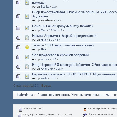
помощь!
Автор
Blanka
«
1
2
»
Cбор приостановлен. Спасибо за помощь! Аня Россо
Ходжкина
Автор angelinka
«
1
2
»
Помощь нашей форумчанке(Снежане)
Автор
Mari
«
1
2
3
4
...
8
»
Никита Авраимов. Борьба продолжается
Автор
Яна
«
1
2
3
4
5
»
Тарас – 11000 евро, такова цена жизни
Автор
Яна
Яся нуждается в срочной операции!
Автор
serpav
«
1
2
»
Влад Терновой 8 месяцев Лейкемия. Сбор закрыт вс
Автор
Юля Сим
«
1
2
3
»
Вероника Лазаренко. СБОР ЗАКРЫТ. Идет лечение.
Автор
seltik
«
1
2
3
»
Страницы: [
1
]
2
3
Вверх
baby.dn.ua
»
Благотворительность. Хочешь изменить этот мир - на
Обычная тема
Заблокированная тем
Прикрепленная тема
Популярная тема (более 100 ответов)