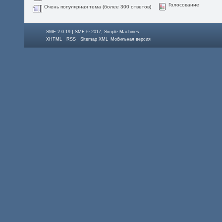
Голосование
Очень популярная тема (более 300 ответов)
|
,
SMF 2.0.19
SMF © 2017
Simple Machines
XHTML
RSS
Sitemap XML
Мобильная версия