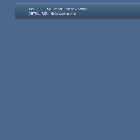
|
,
SMF 2.0.19
SMF © 2017
Simple Machines
XHTML
RSS
Мобильная версия