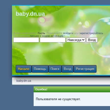
baby.dn.ua
Добро пожаловать,
Гость
. Пожалуйста,
войдите
или
зарегистрируйтесь
.
Не получили
письмо с кодом активации
?
Начало
Помощь
Поиск
Вход
Регистрация
baby.dn.ua
Ошибка!
Пользователя не существует.