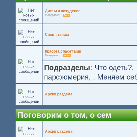
Диеты и похудение
Модератор:
Dare
Спорт, танцы
Красота спасёт мир
Модератор:
ionifie
Подразделы
:
Что одеть?
парфюмерия
,
Меняем се
Архив раздела
Поговорим о том, о сем
Архив раздела