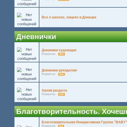
Все о школах, лицеях в Донецке
Дневнички
Дневники худеющих
Модератор:
pti4a
Дневники рукоделия
Модератор:
pti4a
Архив раздела
Модератор:
pti4a
Благотворительность. Хочешь 
Благотворительная Инициативная Группа "BABY
Модератор:
Яна