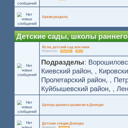
Архив раздела
Детские сады, школы раннего
Ясли, детский сад или няня
Модераторы:
,
Клюковка
lidi_k
Подразделы
:
Ворошиловс
Киевский район
,
Кировски
Пролетарский район
,
Петр
Куйбышевский район
,
Лен
Центры раннего развития в Донецке
Детские секции Донецка
Модератор:
лупастик