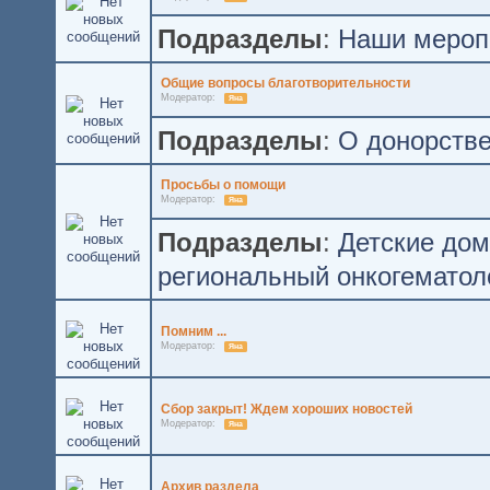
Подразделы
:
Наши мероп
Общие вопросы благотворительности
Модератор:
Яна
Подразделы
:
О донорстве
Просьбы о помощи
Модератор:
Яна
Подразделы
:
Детские до
региональный онкогематол
Помним ...
Модератор:
Яна
Сбор закрыт! Ждем хороших новостей
Модератор:
Яна
Архив раздела