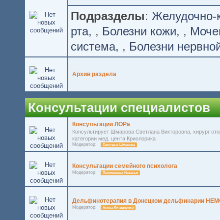
Подразделы
:
Желудочно-
рта
,
Болезни кожи
,
Моче
система
,
Болезни нервно
Архив раздела
Консультации специалистов
Консультации ЛОРа
Консультирует Шмарова Светлана Викторовна, хирург ото
категории мед. цента Криолорика
Модератор:
Светлана Шмарова
Консультации семейного психолога
Модератор:
Пономарева Наталья
Дельфинотерапия в Донецком дельфинарии НЕМ
Модератор:
Алена Литвиненко