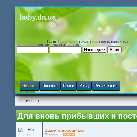
baby.dn.ua
Добро пожаловать,
Гость
. Пожалуйста,
войдите
или
зарегистрируйтесь
.
Не получили
письмо с кодом активации
?
Начало
Помощь
Поиск
Вход
Регистрация
baby.dn.ua
Для вновь прибывших и пос
Давайте знакомиться
Модератор:
Lediprava