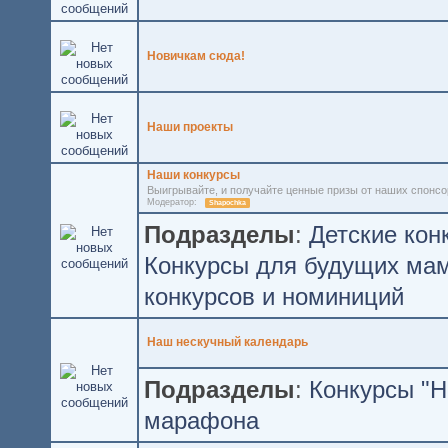
Новичкам сюда!
Наши проекты
Наши конкурсы
Выигрывайте, и получайте ценные призы от наших спонсо
Модератор:
Shapochka
Подразделы
:
Детские кон
Конкурсы для будущих ма
конкурсов и номиниций
Наш нескучный календарь
Подразделы
:
Конкурсы "Н
марафона