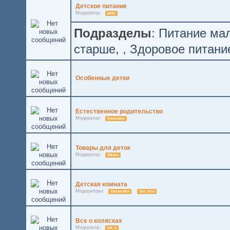
Детское питание
Модератор:
pti4a
Подразделы
:
Питание ма
старше
,
Здоровое питани
Особенные детки
Естественное родительство
Модератор:
Клюковка
Товары для деток
Модератор:
Hikaru
Детская комната
Модераторы:
,
Shapochka
Sky_Ksu
Все о колясках
Модератор:
lidi_k