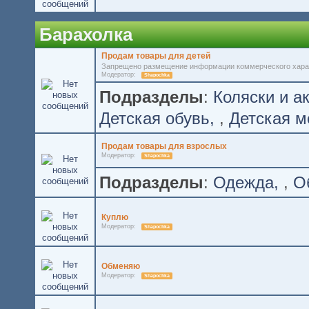
Барахолка
Продам товары для детей
Запрещено размещение информации коммерческого хара
Модератор:
Shapochka
Подразделы
:
Коляски и а
Детская обувь
,
Детская м
Продам товары для взрослых
Модератор:
Shapochka
Подразделы
:
Одежда
,
О
Куплю
Модератор:
Shapochka
Обменяю
Модератор:
Shapochka