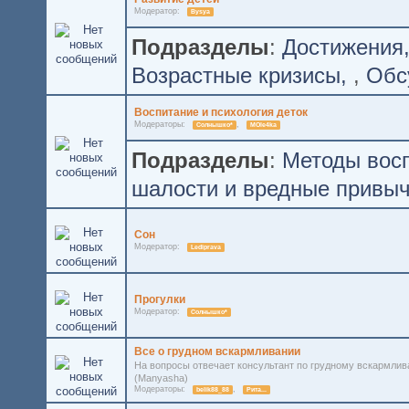
Модератор:
Bysya
Подразделы
:
Достижения
Возрастные кризисы
,
Обс
Воспитание и психология деток
Модераторы:
,
Солнышко*
MOle4ka
Подразделы
:
Методы восп
шалости и вредные привы
Сон
Модератор:
Lediprava
Прогулки
Модератор:
Солнышко*
Все о грудном вскармливании
На вопросы отвечает консультант по грудному вскармли
(Manyasha)
Модераторы:
,
belik88_88
Рита...