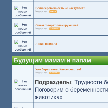
Если беременность не наступает?
Модератор:
Hikaru
О чем говорят планирующие?
Модератор:
Shapochka
Архив раздела
Будущим мамам и папам
Уже беременны. Какое счастье!
Модератор:
Клюковка
Подразделы
:
Трудности 
Поговорим о беременност
животиках