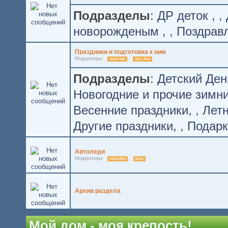
Подразделы
:
ДР деток
,
новорожденым
,
Поздрав
Праздники и подготовка к ним
Модераторы:
,
лупастик
Sky_Ksu
Подразделы
:
Детский Де
Новогодние и прочие зимн
Весенние праздники
,
Лет
Другие праздники
,
Подарк
Автоледи
Модераторы:
,
majestika
pti4a
Архив раздела
Мой дом - моя крепость!