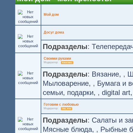
Мой дом
Досуг дома
Подразделы
:
Телепереда
Своими руками
Модератор:
Клюковка
Подразделы
:
Вязание
,
Ш
Мыловарение
,
Бумага и в
семьи, подарки
,
digital art
Готовим с любовью
Модератор:
Sky_Ksu
Подразделы
:
Салаты и за
Мясные блюда
,
Рыбные 