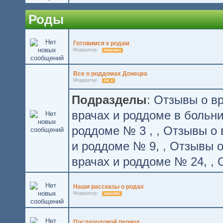
Роды
Готовимся к родам
Модератор:
Клюковка
Все о роддомах Донецка
Модератор:
lidi_k
Подразделы
:
Отзывы о вр
врачах и роддоме в больн
роддоме № 3
,
Отзывы о 
и роддоме № 9
,
Отзывы о
врачах и роддоме № 24
,
Наши рассказы о родах
Модератор:
majestika
Послеродовой период