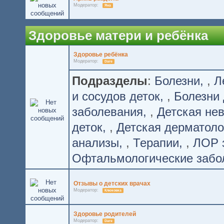
Модератор:
Яна
Здоровье матери и ребёнка
Здоровье ребёнка
Модератор:
Dare
Подразделы
:
Болезни
,
Л
и сосудов деток
,
Болезни 
заболевания
,
Детская не
деток
,
Детская дерматоло
анализы
,
Терапии
,
ЛОР 
Офтальмологические забо
Отзывы о детских врачах
Модератор:
Клюковка
Здоровье родителей
Модератор:
Dare