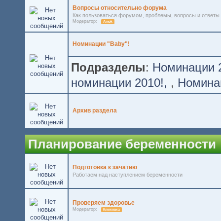
Вопросы относительно форума
Как пользоваться форумом, проблемы, вопросы и ответы
Модератор:
Amok
Номинации "Baby"!
Подразделы
:
Номинации 2
номинации 2010!
,
Номинац
Архив раздела
Планирование беременности
Подготовка к зачатию
Работаем над наступлением беременности
Проверяем здоровье
Модератор:
Клюковка