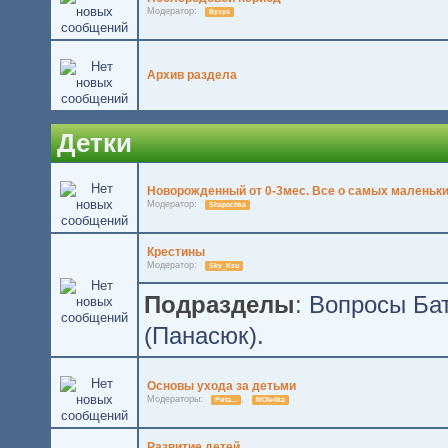
Модератор:
Bysya
Архив раздела
Детки
Новорожденный от 0-3мес. Все о самых маленьки
Модератор:
Shapochka
Крестины
Модератор:
Sky_Ksu
Подразделы
:
Вопросы Бат
(Панасюк).
Основы ухода за детьми
Модераторы:
,
Рита...
MOle4ka
Развитие детей