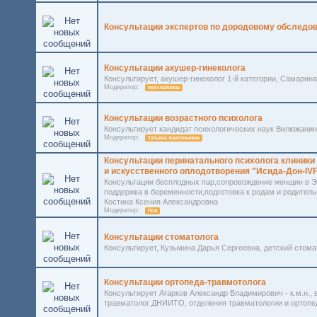
Консультации экспертов по дородовому обследо
Консультации акушер-гинеколога
Консультирует, акушер-гинеколог 1-й категории, Самари
Модератор:
murchalkinua
Консультации возрастного психолога
Консультирует кандидат психологических наук Вилюжани
Модератор:
Татьяна Анатольевна
Консультации перинатального психолога клиники
и искусственного оплодотворения "Исида-Дон-IV
Консультации бесплодных пар,сопровождение женщин в Э
поддержка в беременности,подготовка к родам и родительс
Костина Ксения Александровна
Модератор:
Пси
Консультации стоматолога
Консультирует, Кузьмина Дарья Сергеевна, детский стом
Консультации ортопеда-травмотолога
Консультирует Агарков Александр Владимирович - к.м.н., 
травматолог ДНИИТО, отделения травматологии и ортопед