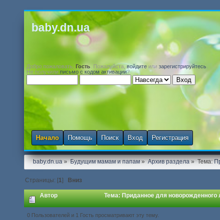
baby.dn.ua
Добро пожаловать,
Гость
. Пожалуйста,
войдите
или
зарегистрируйтесь
.
Не получили
письмо с кодом активации
?
Начало
Помощь
Поиск
Вход
Регистрация
baby.dn.ua
»
Будущим мамам и папам
»
Архив раздела
»
Тема:
П
Страницы: [
1
]
Вниз
Автор
Тема: Приданное для новорожденного 
0 Пользователей и 1 Гость просматривают эту тему.