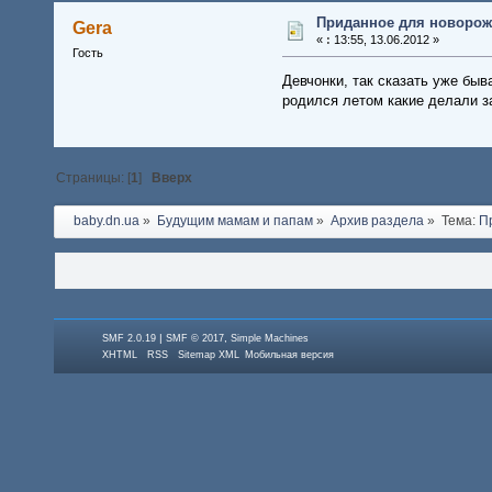
Приданное для новорож
Gera
«
:
13:55, 13.06.2012 »
Гость
Девчонки, так сказать уже бы
родился летом какие делали з
Страницы: [
1
]
Вверх
baby.dn.ua
»
Будущим мамам и папам
»
Архив раздела
»
Тема:
П
|
,
SMF 2.0.19
SMF © 2017
Simple Machines
XHTML
RSS
Sitemap XML
Мобильная версия