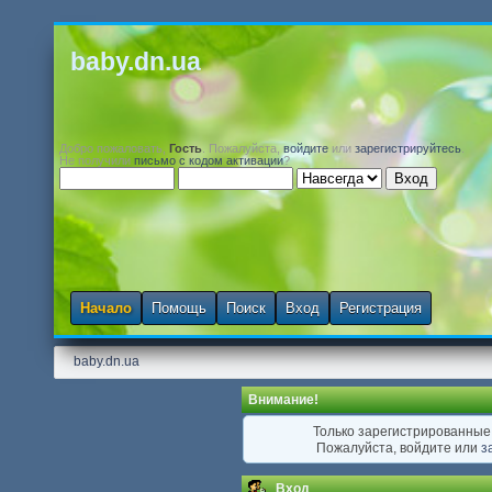
baby.dn.ua
Добро пожаловать,
Гость
. Пожалуйста,
войдите
или
зарегистрируйтесь
.
Не получили
письмо с кодом активации
?
Начало
Помощь
Поиск
Вход
Регистрация
baby.dn.ua
Внимание!
Только зарегистрированные 
Пожалуйста, войдите или
з
Вход