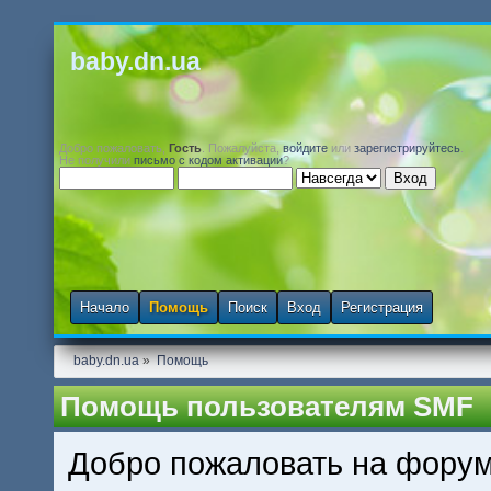
baby.dn.ua
Добро пожаловать,
Гость
. Пожалуйста,
войдите
или
зарегистрируйтесь
.
Не получили
письмо с кодом активации
?
Начало
Помощь
Поиск
Вход
Регистрация
baby.dn.ua
»
Помощь
Помощь пользователям SMF
Добро пожаловать на форум