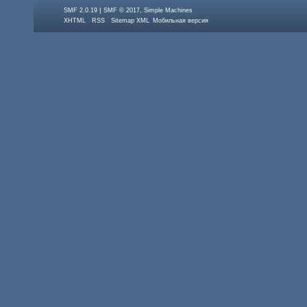
|
,
SMF 2.0.19
SMF © 2017
Simple Machines
XHTML
RSS
Sitemap XML
Мобильная версия