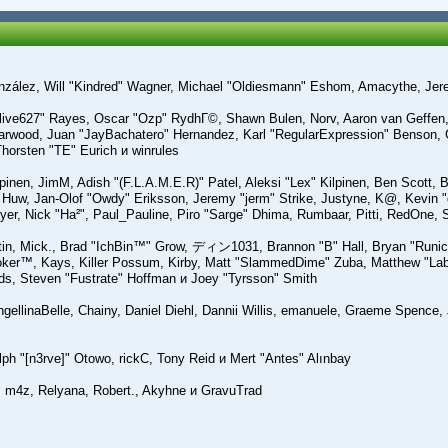
" González, Will "Kindred" Wagner, Michael "Oldiesmann" Eshom, Amacythe, Je
"live627" Rayes, Oscar "Ozp" RydhГ©, Shawn Bulen, Norv, Aaron van Geffen, 
arwood, Juan "JayBachatero" Hernandez, Karl "RegularExpression" Benson,
Thorsten "TE" Eurich и winrules
ilpinen, JimM, Adish "(F.L.A.M.E.R)" Patel, Aleksi "Lex" Kilpinen, Ben Scott
Huw, Jan-Olof "Owdy" Eriksson, Jeremy "jerm" Strike, Justyne, K@, Kevin "gr
 Dyer, Nick "Ha²", Paul_Pauline, Piro "Sarge" Dhima, Rumbaar, Pitti, RedOn
in, Mick., Brad "IchBin™" Grow, ディン1031, Brannon "B" Hall, Bryan "Runic" 
oker™, Kays, Killer Possum, Kirby, Matt "SlammedDime" Zuba, Matthew "Labr
ds, Steven "Fustrate" Hoffman и Joey "Tyrsson" Smith
AngellinaBelle, Chainy, Daniel Diehl, Dannii Willis, emanuele, Graeme Spence
ph "[n3rve]" Otowo, rickC, Tony Reid и Mert "Antes" Alınbay
 m4z, Relyana, Robert., Akyhne и GravuTrad