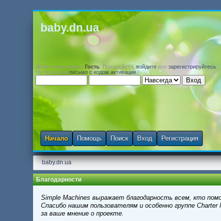
baby.dn.ua
Добро пожаловать,
Гость
. Пожалуйста,
войдите
или
зарегистрируйтесь
.
Не получили
письмо с кодом активации
?
Начало
Помощь
Поиск
Вход
Регистрация
baby.dn.ua
Благодарности
Simple Machines выражает благодарность всем, кто помо
Спасибо нашим пользователям и особенно группе Charter 
за ваше мнение о проекте.