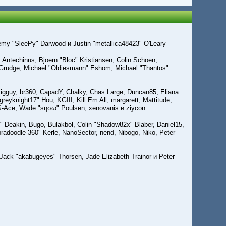
remy "SleePy" Darwood и Justin "metallica48423" O'Leary
Antechinus, Bjoern "Bloc" Kristiansen, Colin Schoen,
 Grudge, Michael "Oldiesmann" Eshom, Michael "Thantos"
, Bigguy, br360, CapadY, Chalky, Chas Large, Duncan85, Eliana
eyknight17" Hou, KGIII, Kill Em All, margarett, Mattitude,
e, S-Ace, Wade "sησω" Poulsen, xenovanis и ziycon
Deakin, Bugo, Bulakbol, Colin "Shadow82x" Blaber, Daniel15,
adoodle-360" Kerle, NanoSector, nend, Nibogo, Niko, Peter
, Jack "akabugeyes" Thorsen, Jade Elizabeth Trainor и Peter