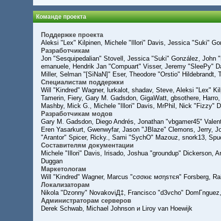
Команде проекта
Поддержке проекта
Aleksi "Lex" Kilpinen, Michele "Illori" Davis, Jessica "Suki
Разработчикам
Jon "Sesquipedalian" Stovell, Jessica "Suki" González, John 
emanuele, Hendrik Jan "Compuart" Visser, Jeremy "SleePy" D
Miller, Selman "[SiNaN]" Eser, Theodore "Orstio" Hildebrandt, 
Специалистам поддержки
Will "Kindred" Wagner, lurkalot, shadav, Steve, Aleksi "Lex" K
Tamerin, Fiery, Gary M. Gadsdon, GigaWatt, gbsothere, Harro, 
Mashby, Mick G., Michele "Illori" Davis, MrPhil, Nick "Fizzy"
Разработчикам модов
Gary M. Gadsdon, Diego Andrés, Jonathan "vbgamer45" Valent
Eren Yasarkurt, Gwenwyfar, Jason "JBlaze" Clemons, Jerry, J
"Arantor" Spicer, Ricky., Sami "SychO" Mazouz, snork13, Spu
Составителям документации
Michele "Illori" Davis, Irisado, Joshua "groundup" Dickerson, 
Duggan
Маркетологам
Will "Kindred" Wagner, Marcus "cσσкιє мσηѕтєя" Forsberg, Ral
Локализаторам
Nikola "Dzonny" NovakoviД‡, Francisco "d3vcho" DomГ­nguez,
Администраторам серверов
Derek Schwab, Michael Johnson и Liroy van Hoewijk