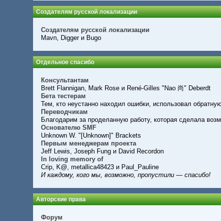
Создателям русской локализации
Создателям русской локализации
Mavn, Digger и Bugo
Отдельное спасибо
Консультантам
Brett Flannigan, Mark Rose и René-Gilles "Nao 尚" Deberdt
Бета тестерам
Тем, кто неустанно находил ошибки, использовал обратную
Переводчикам
Благодарим за проделанную работу, которая сделала воз
Основателю SMF
Unknown W. "[Unknown]" Brackets
Первым менеджерам проекта
Jeff Lewis, Joseph Fung и David Recordon
In loving memory of
Crip, K@, metallica48423 и Paul_Pauline
И каждому, кого мы, возможно, пропустили — спасибо!
Авторские права
Форум