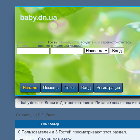
baby.dn.ua
Добро пожаловать,
Гость
. Пожалуйста,
войдите
или
зарегистрируйтесь
.
Не получили
письмо с кодом активации
?
Начало
Помощь
Поиск
Вход
Регистрация
baby.dn.ua
»
Детки
»
Детское питание
»
Питание после года и с
Страницы: [
1
]
2
Вниз
Тема
/
Автор
0 Пользователей и 3 Гостей просматривают этот раздел.
Овощи для деток