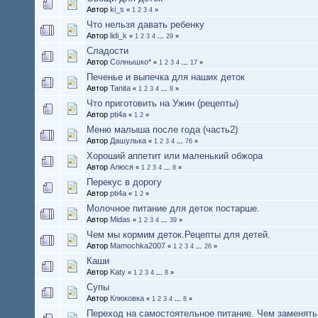
Автор
ki_s
«
1
2
3
4
»
Что нельзя давать ребенку
Автор
lidi_k
«
1
2
3
4
...
29
»
Сладости
Автор
Солнышко*
«
1
2
3
4
...
17
»
Печенье и выпечка для наших деток
Автор
Tanita
«
1
2
3
4
...
8
»
Что приготовить на Ужин (рецепты)
Автор
pti4a
«
1
2
»
Меню малыша после года (часть2)
Автор
Дашулька
«
1
2
3
4
...
76
»
Хороший аппетит или маленький обжора
Автор
Алюся
«
1
2
3
4
...
8
»
Перекус в дорогу
Автор
pti4a
«
1
2
»
Молочное питание для деток постарше.
Автор
Midas
«
1
2
3
4
...
39
»
Чем мы кормим деток.Рецепты для детей.
Автор
Mamochka2007
«
1
2
3
4
...
26
»
Каши
Автор
Katy
«
1
2
3
4
...
8
»
Супы
Автор
Клюковка
«
1
2
3
4
...
8
»
Переход на самостоятельное питание. Чем заменять