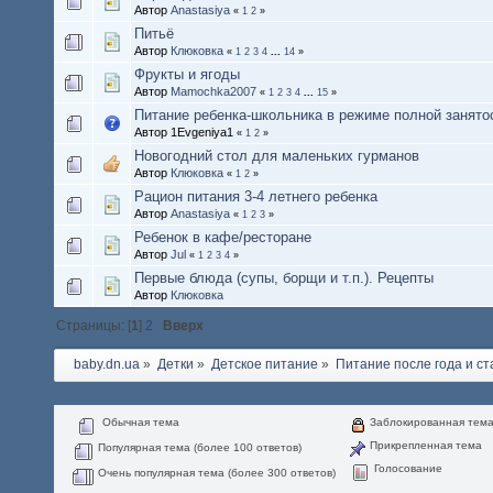
Автор
Anastasiya
«
1
2
»
Питьё
Автор
Клюковка
«
1
2
3
4
...
14
»
Фрукты и ягоды
Автор
Mamochka2007
«
1
2
3
4
...
15
»
Питание ребенка-школьника в режиме полной занято
Автор 1Evgeniya1
«
1
2
»
Новогодний стол для маленьких гурманов
Автор
Клюковка
«
1
2
»
Рацион питания 3-4 летнего ребенка
Автор
Anastasiya
«
1
2
3
»
Ребенок в кафе/ресторане
Автор
Jul
«
1
2
3
4
»
Первые блюда (супы, борщи и т.п.). Рецепты
Автор
Клюковка
Страницы: [
1
]
2
Вверх
baby.dn.ua
»
Детки
»
Детское питание
»
Питание после года и с
Обычная тема
Заблокированная тем
Прикрепленная тема
Популярная тема (более 100 ответов)
Голосование
Очень популярная тема (более 300 ответов)