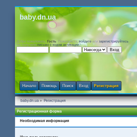
baby.dn.ua
Добро пожаловать,
Гость
. Пожалуйста,
войдите
или
зарегистрируйтесь
.
Не получили
письмо с кодом активации
?
Начало
Помощь
Поиск
Вход
Регистрация
baby.dn.ua
»
Регистрация
Регистрационная форма
Необходимая информация